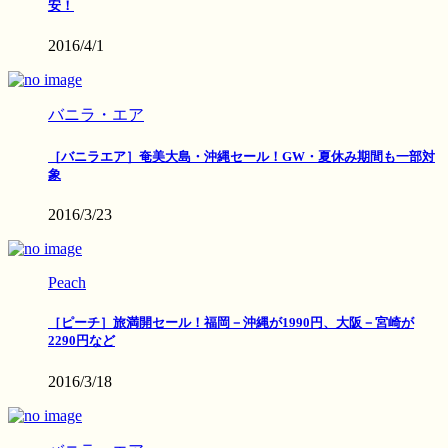
安！
2016/4/1
バニラ・エア
［バニラエア］奄美大島・沖縄セール！GW・夏休み期間も一部対
象
2016/3/23
Peach
［ピーチ］旅満開セール！福岡－沖縄が1990円、大阪－宮崎が
2290円など
2016/3/18