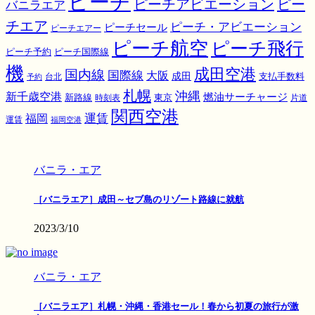
ピーチ
ピーチアビエーション
ピー
バニラエア
チエア
ピーチ・アビエーション
ピーチセール
ピーチエアー
ピーチ航空
ピーチ飛行
ピーチ国際線
ピーチ予約
機
成田空港
国内線
国際線
大阪
成田
支払手数料
予約
台北
札幌
沖縄
新千歳空港
燃油サーチャージ
東京
新路線
時刻表
片道
関西空港
運賃
福岡
運賃
福岡空港
バニラ・エア
［バニラエア］成田～セブ島のリゾート路線に就航
2023/3/10
バニラ・エア
［バニラエア］札幌・沖縄・香港セール！春から初夏の旅行が激