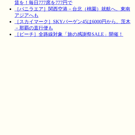
賃を！毎日777席を777円で
［バニラエア］関西空港－台北（桃園）就航へ。東南
アジアへも
［スカイマーク］SKYバーゲン45は6000円から。茨木
－那覇の直行便も
［ピーチ］全路線対象「旅の感謝祭SALE」開催！