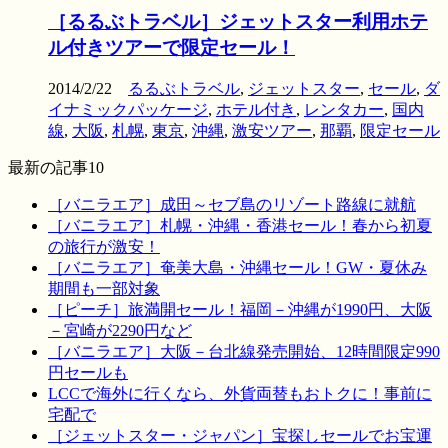
［るるぶトラベル］ジェットスター利用ホテ
ル付きツアーで限定セール！
2014/2/22
るるぶトラベル
,
ジェットスター
,
セール
,
ダ
イナミックパッケージ
,
ホテル付き
,
レンタカー
,
国内
線
,
大阪
,
札幌
,
東京
,
沖縄
,
激安ツアー
,
那覇
,
限定セール
最新の記事10
［バニラエア］成田～セブ島のリゾート路線に就航
［バニラエア］札幌・沖縄・香港セール！春から初夏
の旅行が激安！
［バニラエア］奄美大島・沖縄セール！GW・夏休み
期間も一部対象
［ピーチ］旅満開セール！福岡－沖縄が1990円、大阪
－宮崎が2290円など
［バニラエア］大阪－台北線発売開始、12時間限定990
円セールも
LCCで海外に行くなら、外貨両替もおトクに！事前に
宅配で
［ジェットスター・ジャパン］宝探しセールでお宝運