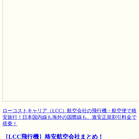
ローコストキャリア（LCC）航空会社の飛行機・航空便で格
安旅行！日本国内線も海外の国際線も、激安正規割引料金で
搭乗！
［LCC飛行機］格安航空会社まとめ！