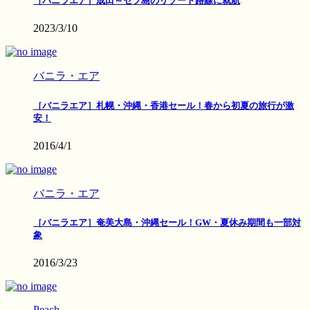
［バニラエア］成田～セブ島のリゾート路線に就航
2023/3/10
バニラ・エア
［バニラエア］札幌・沖縄・香港セール！春から初夏の旅行が激
安！
2016/4/1
バニラ・エア
［バニラエア］奄美大島・沖縄セール！GW・夏休み期間も一部対
象
2016/3/23
Peach