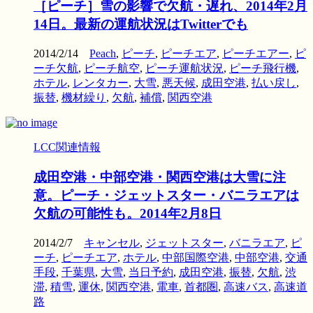
［ピーチ］雪の影響で欠航・遅れ、2014年2月
14日。最新の運航状況はTwitterでも
2014/2/14
Peach
,
ピーチ
,
ピーチエア
,
ピーチエアー
,
ピ
ーチ欠航
,
ピーチ航空
,
ピーチ運航状況
,
ピーチ飛行機
,
ホテル
,
レンタカー
,
大雪
,
悪天候
,
成田空港
,
払い戻し
,
振替
,
機材繰り
,
欠航
,
補償
,
関西空港
LCC関連情報
成田空港・中部空港・関西空港は大雪に注
意。ピーチ・ジェットスター・バニラエアは
欠航の可能性も。2014年2月8日
2014/2/7
キャンセル
,
ジェットスター
,
バニラエア
,
ピ
ーチ
,
ピーチエア
,
ホテル
,
中部国際空港
,
中部空港
,
交通
手段
,
千葉県
,
大雪
,
当日予約
,
成田空港
,
振替
,
欠航
,
渋
滞
,
積雪
,
運休
,
関西空港
,
電車
,
首都圏
,
高速バス
,
高速道
路