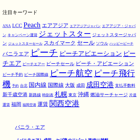
注目キーワード
Peach
エアアジア
LCC
ANA
エアアジア・ジャパ
エアアジアジャパン
ジェットスター
ジェットスタージャパ
ン
キャンペーン運賃
スカイマーク
セール
ン
ソウル
ジェットスターセール
ハッピーピーチ
ピーチ
ピーチアビエーション
ピー
バニラエア
チエア
ピーチ・アビエーション
ピーチセール
ピーチエアー
ピーチ航空
ピーチ飛行
ピーチ国際線
ピーチ予約
機
成田空港
国内線
国際線
大阪
成田
支払手数料
予約
台北
札幌
沖縄
新千歳空港
燃油サーチャージ
東京
新路線
時刻表
片道
関西空港
運賃
福岡
運賃
福岡空港
バニラ・エア