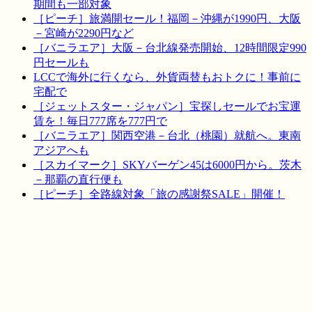
期間も一部対象
［ピーチ］旅満開セール！福岡－沖縄が1990円、大阪
－宮崎が2290円など
［バニラエア］大阪－台北線発売開始、12時間限定990
円セールも
LCCで海外に行くなら、外貨両替もおトクに！事前に
宅配で
［ジェットスター・ジャパン］宝探しセールでお宝運
賃を！毎日777席を777円で
［バニラエア］関西空港－台北（桃園）就航へ。東南
アジアへも
［スカイマーク］SKYバーゲン45は6000円から。茨木
－那覇の直行便も
［ピーチ］全路線対象「旅の感謝祭SALE」開催！