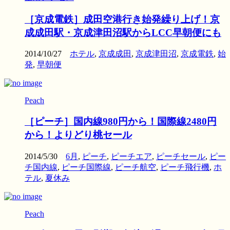
［京成電鉄］成田空港行き始発繰り上げ！京
成成田駅・京成津田沼駅からLCC早朝便にも
2014/10/27
ホテル
,
京成成田
,
京成津田沼
,
京成電鉄
,
始
発
,
早朝便
Peach
［ピーチ］国内線980円から！国際線2480円
から！よりどり桃セール
2014/5/30
6月
,
ピーチ
,
ピーチエア
,
ピーチセール
,
ピー
チ国内線
,
ピーチ国際線
,
ピーチ航空
,
ピーチ飛行機
,
ホ
テル
,
夏休み
Peach