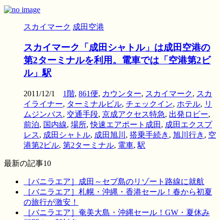
スカイマーク
成田空港
スカイマーク「成田シャトル」は成田空港の
第2ターミナルを利用。電車では「空港第2ビ
ル」駅
2011/12/1
1階
,
861便
,
カウンター
,
スカイマーク
,
スカ
イライナー
,
ターミナルビル
,
チェックイン
,
ホテル
,
リ
ムジンバス
,
交通手段
,
京成アクセス特急
,
出発ロビー
,
前泊
,
国内線
,
場所
,
快速エアポート成田
,
成田エクスプ
レス
,
成田シャトル
,
成田旭川
,
搭乗手続き
,
旭川行き
,
空
港第2ビル
,
第2ターミナル
,
電車
,
駅
最新の記事10
［バニラエア］成田～セブ島のリゾート路線に就航
［バニラエア］札幌・沖縄・香港セール！春から初夏
の旅行が激安！
［バニラエア］奄美大島・沖縄セール！GW・夏休み