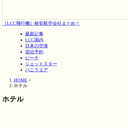
［LCC飛行機］格安航空会社まとめ！
最新記事
LCC国内
日本の空港
宿泊予約
ピーチ
ジェットスター
バニラエア
HOME
>
ホテル
ホテル