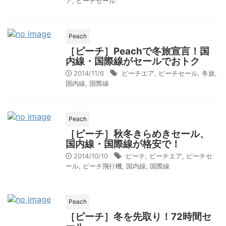
ア
,
ピーチセール
Peach
［ピーチ］Peachで冬旅宣言！国
内線・国際線がセールでおトク
2014/11/6
ピーチエア
,
ピーチセール
,
冬旅
,
国内線
,
国際線
Peach
［ピーチ］秋冬きらめきセール、
国内線・国際線が格安で！
2014/10/10
ピーチ
,
ピーチエア
,
ピーチセ
ール
,
ピーチ飛行機
,
国内線
,
国際線
Peach
［ピーチ］冬を先取り！72時間セ