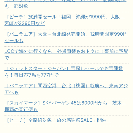
も一部対象
［ピーチ］旅満開セール！福岡－沖縄が1990円、大阪－
宮崎が2290円など
［バニラエア］大阪－台北線発売開始、12時間限定990円
セールも
LCCで海外に行くなら、外貨両替もおトクに！事前に宅配
で
［ジェットスター・ジャパン］宝探しセールでお宝運賃
を！毎日777席を777円で
［バニラエア］関西空港－台北（桃園）就航へ。東南アジ
アへも
［スカイマーク］SKYバーゲン45は6000円から。茨木－
那覇の直行便も
［ピーチ］全路線対象「旅の感謝祭SALE」開催！