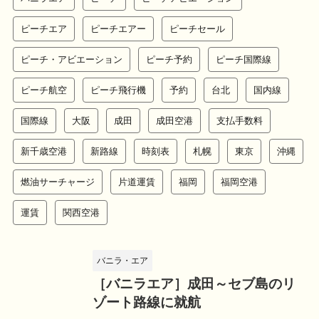
ピーチエア
ピーチエアー
ピーチセール
ピーチ・アビエーション
ピーチ予約
ピーチ国際線
ピーチ航空
ピーチ飛行機
予約
台北
国内線
国際線
大阪
成田
成田空港
支払手数料
新千歳空港
新路線
時刻表
札幌
東京
沖縄
燃油サーチャージ
片道運賃
福岡
福岡空港
運賃
関西空港
バニラ・エア
［バニラエア］成田～セブ島のリ
ゾート路線に就航