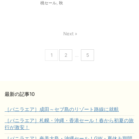
桃セール
,
秋
Next »
1
2
…
5
最新の記事10
［バニラエア］成田～セブ島のリゾート路線に就航
［バニラエア］札幌・沖縄・香港セール！春から初夏の旅
行が激安！
［バニラエア］奄美大島・沖縄セール！GW・夏休み期間