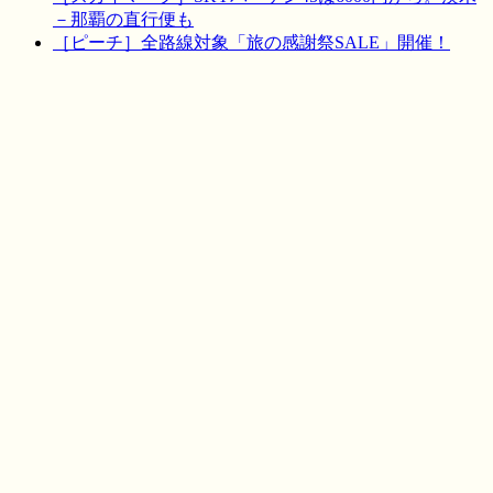
－那覇の直行便も
［ピーチ］全路線対象「旅の感謝祭SALE」開催！