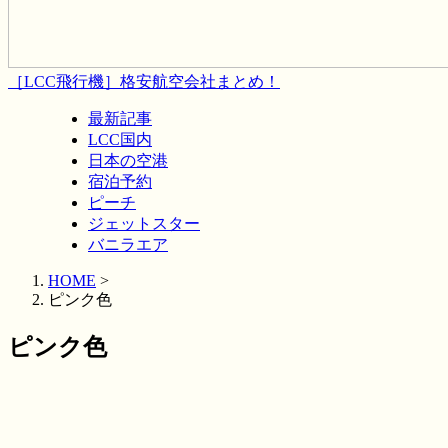
［LCC飛行機］格安航空会社まとめ！
最新記事
LCC国内
日本の空港
宿泊予約
ピーチ
ジェットスター
バニラエア
HOME
>
ピンク色
ピンク色