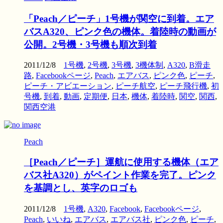
「Peach／ピーチ」1号機が関空に到着。エア
バスA320、ピンク色の機体。着陸時の動画が
公開。2号機・3号機も順次到着
2011/12/8
1号機
,
2号機
,
3号機
,
3機体制
,
A320
,
B滑走
路
,
Facebookページ
,
Peach
,
エアバス
,
ピンク色
,
ピーチ
,
ピーチ・アビエーション
,
ピーチ航空
,
ピーチ飛行機
,
初
号機
,
到着
,
動画
,
定期便
,
日本
,
機体
,
着陸時
,
関空
,
関西
,
関西空港
Peach
［Peach／ピーチ］運航に使用する機体（エア
バス社A320）がペイント作業を完了。ピンク
を基調とし、英字のロゴも
2011/12/8
1号機
,
A320
,
Facebook
,
Facebookページ
,
Peach
,
いいね
,
エアバス
,
エアバス社
,
ピンク色
,
ピーチ
,