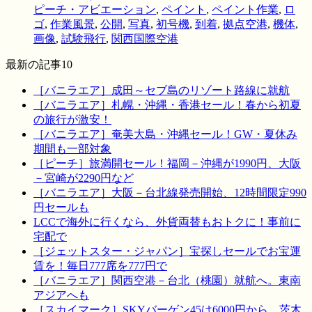
ピーチ・アビエーション
,
ペイント
,
ペイント作業
,
ロ
ゴ
,
作業風景
,
公開
,
写真
,
初号機
,
到着
,
拠点空港
,
機体
,
画像
,
試験飛行
,
関西国際空港
最新の記事10
［バニラエア］成田～セブ島のリゾート路線に就航
［バニラエア］札幌・沖縄・香港セール！春から初夏
の旅行が激安！
［バニラエア］奄美大島・沖縄セール！GW・夏休み
期間も一部対象
［ピーチ］旅満開セール！福岡－沖縄が1990円、大阪
－宮崎が2290円など
［バニラエア］大阪－台北線発売開始、12時間限定990
円セールも
LCCで海外に行くなら、外貨両替もおトクに！事前に
宅配で
［ジェットスター・ジャパン］宝探しセールでお宝運
賃を！毎日777席を777円で
［バニラエア］関西空港－台北（桃園）就航へ。東南
アジアへも
［スカイマーク］SKYバーゲン45は6000円から。茨木