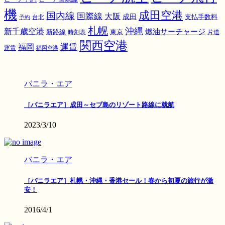
機
成田空港
国内線
国際線
大阪
成田
支払手数料
予約
台北
札幌
沖縄
新千歳空港
燃油サーチャージ
東京
新路線
時刻表
片道
関西空港
運賃
福岡
運賃
福岡空港
バニラ・エア
［バニラエア］成田～セブ島のリゾート路線に就航
2023/3/10
バニラ・エア
［バニラエア］札幌・沖縄・香港セール！春から初夏の旅行が激
安！
2016/4/1