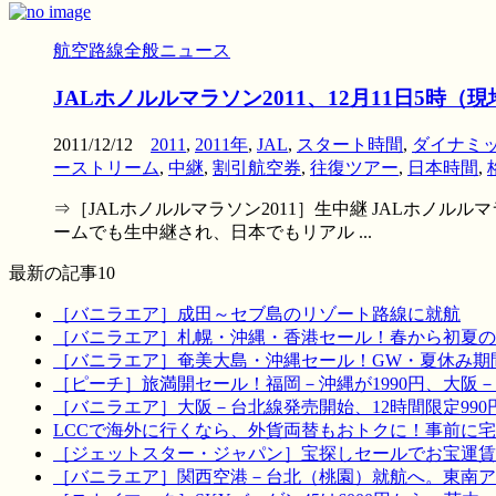
航空路線全般ニュース
JALホノルルマラソン2011、12月11日5
2011/12/12
2011
,
2011年
,
JAL
,
スタート時間
,
ダイナミ
ーストリーム
,
中継
,
割引航空券
,
往復ツアー
,
日本時間
,
⇒［JALホノルルマラソン2011］生中継 JALホノルル
ームでも生中継され、日本でもリアル ...
最新の記事10
［バニラエア］成田～セブ島のリゾート路線に就航
［バニラエア］札幌・沖縄・香港セール！春から初夏の
［バニラエア］奄美大島・沖縄セール！GW・夏休み期
［ピーチ］旅満開セール！福岡－沖縄が1990円、大阪－宮
［バニラエア］大阪－台北線発売開始、12時間限定990
LCCで海外に行くなら、外貨両替もおトクに！事前に
［ジェットスター・ジャパン］宝探しセールでお宝運賃を！
［バニラエア］関西空港－台北（桃園）就航へ。東南ア