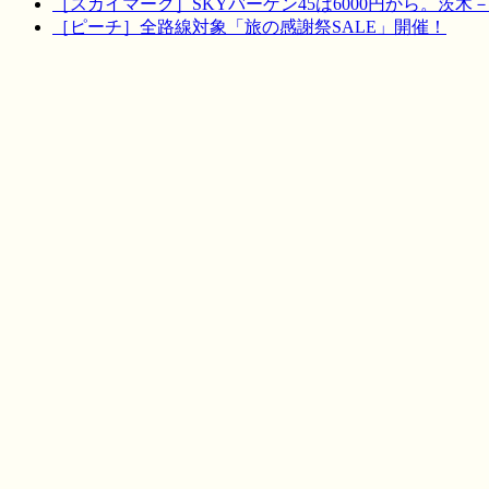
［スカイマーク］SKYバーゲン45は6000円から。茨木
［ピーチ］全路線対象「旅の感謝祭SALE」開催！