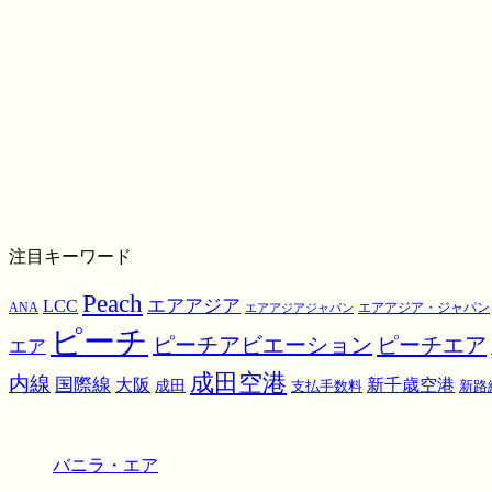
注目キーワード
Peach
エアアジア
LCC
ANA
エアアジア・ジャパン
エアアジアジャパン
ピーチ
ピーチアビエーション
ピーチエア
エア
成田空港
内線
国際線
大阪
新千歳空港
成田
支払手数料
新路
バニラ・エア