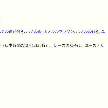
信
ホテル送迎付き
,
ホノルル
,
ホノルルマラソン
,
ホノルル行き
,
ユ
した（日本時間の12月12日0時）。 レースの様子は、ユーストリ