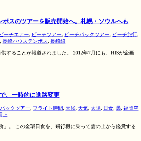
ステンボスのツアーを販売開始へ。札幌・ソウルへも
ピーチエアー
,
ピーチツアー
,
ピーチパックツアー
,
ピーチ旅行
,
,
長崎ハウステンボス
,
長崎線
ることが報道されました。 2012年7月にも、HISが企画
線で、一時的に進路変更
パックツアー
,
フライト時間
,
天候
,
天気
,
太陽
,
日食
,
曇
,
福岡空
雲上
日食」。 この金環日食を、飛行機に乗って雲の上から鑑賞する