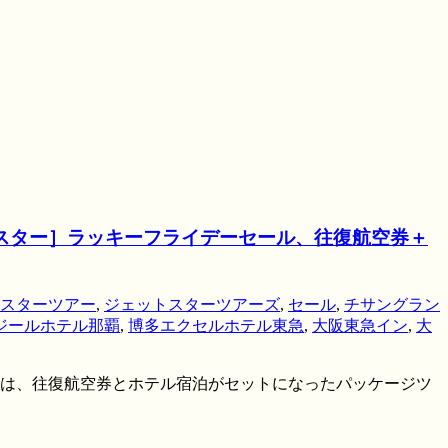
スター］ラッキーフライデーセール、往復航空券＋
スターツアー
,
ジェットスターツアーズ
,
セール
,
チサングラン
ジールホテル那覇
,
博多エクセルホテル東急
,
大阪東急イン
,
大
9日は、往復航空券とホテル宿泊がセットになったパッケージツ