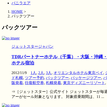
バニラエア
HOME
>
パックツアー
パックツアー
ジェットスタージャパン
TDRパートナーホテル（千葉）・大阪・沖縄
ホテル宿泊
2012/11/9
1人
,
2人
,
3人
,
オリエンタルホテル東京ベイ
,
ド札幌
,
ツアー予約
,
パックツアー
,
パッケージツアー
,
パ
阪発着
,
往復航空券
,
札幌発着
,
東京ディズニーリゾート
,
⇒［ジェットスター］公式サイト ジェットスターが毎週
アーがセール対象となります。 対象搭乗期間は、11 ...