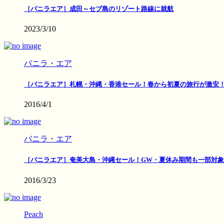
［バニラエア］成田～セブ島のリゾート路線に就航
2023/3/10
バニラ・エア
［バニラエア］札幌・沖縄・香港セール！春から初夏の旅行が激安
2016/4/1
バニラ・エア
［バニラエア］奄美大島・沖縄セール！GW・夏休み期間も一部対象
2016/3/23
Peach