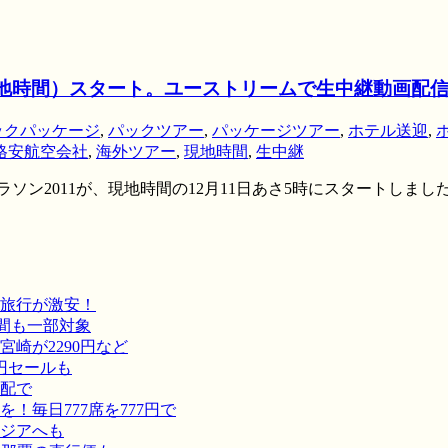
時（現地時間）スタート。ユーストリームで生中継動画配
ックパッケージ
,
パックツアー
,
パッケージツアー
,
ホテル送迎
,
格安航空会社
,
海外ツアー
,
現地時間
,
生中継
マラソン2011が、現地時間の12月11日あさ5時にスタートしま
旅行が激安！
間も一部対象
崎が2290円など
円セールも
宅配で
毎日777席を777円で
ジアへも