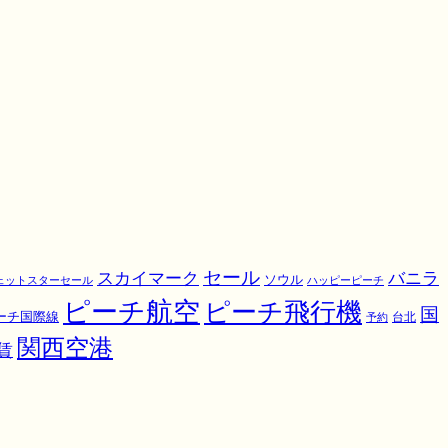
スカイマーク
セール
バニラ
ソウル
ェットスターセール
ハッピーピーチ
ピーチ航空
ピーチ飛行機
国
ーチ国際線
予約
台北
関西空港
賃