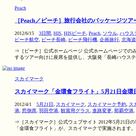
Peach
［Peach／ピーチ］旅行会社のパッケージツ
2012/6/15
3日間
,
HIS
,
HISピーチ
,
Peach
,
ソウル
,
ハウス
ピーチ航空
,
ピーチ長崎
,
ピーチ飛行機
,
企画旅行
,
北海道
⇒［ピーチ］公式ホームページ 公式ホームページでのみ
するツアー向けに座席を提供し、大阪発「長崎ハウステ .
スカイマーク
スカイマーク「金環食フライト」5月21日金
2012/4/1
5月21日
,
スカイマーク
,
スカイマーク予約
,
ス
港
,
窓側席
,
羽田空港
,
観賞用グラス
,
進路変更
,
那覇空港
,
⇒［スカイマーク］公式ウェブサイト 2012年5月2
「金環食フライト」が、スカイマークで実施されます。 .