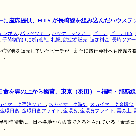
アーに座席提供、H.I.S.が長崎線を組み込んだハウ
テンボス
,
パックツアー
,
パッケージツアー
,
ピーチ
,
ピーチHIS
,
,
手荷物預け
,
旅行会社
,
札幌
,
航空券販売
,
追加料金
,
長崎ツアー
航空券を販売していたピーチが、新たに旅行会社へも座席を提供す
..
環日食を雲の上から鑑賞。東京（羽田）－福岡・那覇
カイマーク宿泊ツアー
,
スカイマーク時刻
,
スカイマーク金環食
,
金環日食
,
金環日食フライト
,
金環食
,
金環食フライト
,
雲の上
,
1日の早朝時間帯に、日本各地から鑑賞できるとされている「金環
..