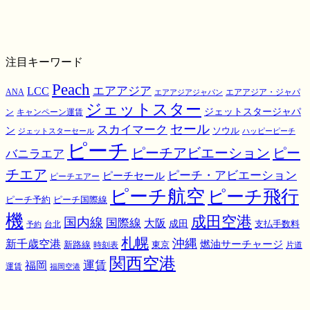
注目キーワード
Peach
エアアジア
LCC
ANA
エアアジア・ジャパ
エアアジアジャパン
ジェットスター
ジェットスタージャパ
ン
キャンペーン運賃
スカイマーク
セール
ン
ソウル
ジェットスターセール
ハッピーピーチ
ピーチ
ピーチアビエーション
ピー
バニラエア
チエア
ピーチ・アビエーション
ピーチセール
ピーチエアー
ピーチ航空
ピーチ飛行
ピーチ国際線
ピーチ予約
機
成田空港
国内線
国際線
大阪
成田
支払手数料
予約
台北
札幌
沖縄
新千歳空港
燃油サーチャージ
東京
新路線
時刻表
片道
関西空港
運賃
福岡
運賃
福岡空港