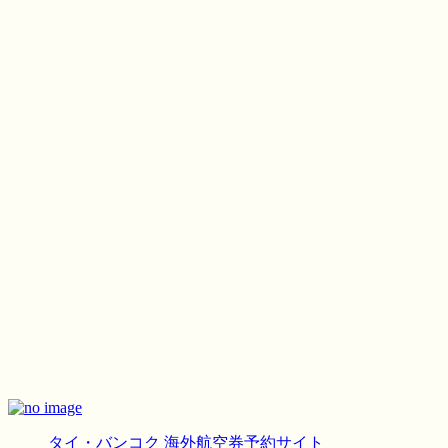
タイ・バンコク
海外航空券予約サイト