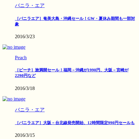
バニラ・エア
［バニラエア］奄美大島・沖縄セール！GW・夏休み期間も一部対
象
2016/3/23
Peach
［ピーチ］旅満開セール！福岡－沖縄が1990円、大阪－宮崎が
2290円など
2016/3/18
バニラ・エア
［バニラエア］大阪－台北線発売開始、12時間限定990円セールも
2016/3/15