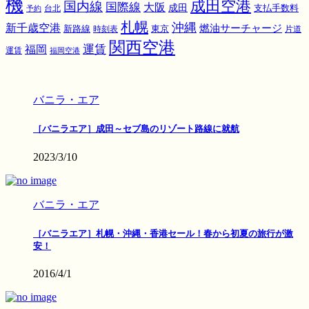
機
成田空港
国内線
国際線
大阪
成田
支払手数料
予約
台北
札幌
沖縄
新千歳空港
燃油サーチャージ
東京
新路線
時刻表
片道
関西空港
運賃
福岡
運賃
福岡空港
バニラ・エア
［バニラエア］成田～セブ島のリゾート路線に就航
2023/3/10
バニラ・エア
［バニラエア］札幌・沖縄・香港セール！春から初夏の旅行が激
安！
2016/4/1