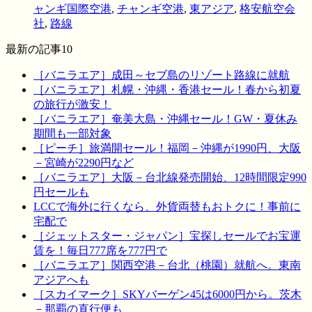
ャンギ国際空港
,
チャンギ空港
,
東アジア
,
格安航空会
社
,
路線
最新の記事10
［バニラエア］成田～セブ島のリゾート路線に就航
［バニラエア］札幌・沖縄・香港セール！春から初夏
の旅行が激安！
［バニラエア］奄美大島・沖縄セール！GW・夏休み
期間も一部対象
［ピーチ］旅満開セール！福岡－沖縄が1990円、大阪
－宮崎が2290円など
［バニラエア］大阪－台北線発売開始、12時間限定990
円セールも
LCCで海外に行くなら、外貨両替もおトクに！事前に
宅配で
［ジェットスター・ジャパン］宝探しセールでお宝運
賃を！毎日777席を777円で
［バニラエア］関西空港－台北（桃園）就航へ。東南
アジアへも
［スカイマーク］SKYバーゲン45は6000円から。茨木
－那覇の直行便も