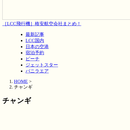
［LCC飛行機］格安航空会社まとめ！
最新記事
LCC国内
日本の空港
宿泊予約
ピーチ
ジェットスター
バニラエア
HOME
>
チャンギ
チャンギ