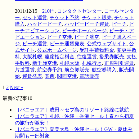
2011/12/15
210円
,
コンタクトセンター
,
コールセンタ
ー
,
セット運賃
,
チケット予約
,
チケット販売
,
チケット
購入
,
ハッピーピーチ
,
ハッピーピーチ運賃
,
ピーチ
,
ピ
ーチアビエーション
,
ピーチホームページ
,
ピーチ・ア
ビエーション
,
ピーチ空港
,
ピーチ航空
,
ピーチ購入ペー
ジ
,
ピーチ運賃
,
ピーチ運賃発表
,
公式ウェブサイト
,
公
式サイト
,
公式ホームページ
,
受託手荷物料金
,
変更手数
料
,
大阪札幌
,
座席指定料金
,
往復運賃
,
搭乗券販売
,
支払
手数料
,
新千歳空港
,
札幌大阪
,
札幌行き
,
正規割引運賃
,
片道運賃
,
航空券予約
,
航空券販売
,
航空券購入
,
販売開
始
,
運賃発表
,
関西
,
関西空港
,
電話販売
1
2
Next »
最新の記事10
［バニラエア］成田～セブ島のリゾート路線に就航
［バニラエア］札幌・沖縄・香港セール！春から初夏
の旅行が激安！
［バニラエア］奄美大島・沖縄セール！GW・夏休み
期間も一部対象