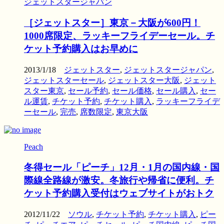
ジェットスタージャパン
［ジェットスター］東京－大阪が600円！
1000席限定、ラッキーフライデーセール。チ
ケット予約購入はお早めに
2013/1/18
ジェットスター
,
ジェットスタージャパン
,
ジェットスターセール
,
ジェットスター大阪
,
ジェット
スター東京
,
セール予約
,
セール価格
,
セール購入
,
セー
ル運賃
,
チケット予約
,
チケット購入
,
ラッキーフライデ
ーセール
,
完売
,
席数限定
,
東京大阪
Peach
冬得セール「ピーチ」12月・1月の国内線・国
際線全路線が激安。冬旅行や帰省に便利。チ
ケット予約購入受付はウェブサイトがおトク
2012/11/22
ソウル
,
チケット予約
,
チケット購入
,
ピー