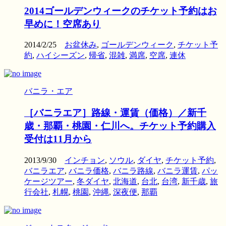
2014ゴールデンウィークのチケット予約はお
早めに！空席あり
2014/2/25
お盆休み
,
ゴールデンウィーク
,
チケット予
約
,
ハイシーズン
,
帰省
,
混雑
,
満席
,
空席
,
連休
バニラ・エア
［バニラエア］路線・運賃（価格）／新千
歳・那覇・桃園・仁川へ。チケット予約購入
受付は11月から
2013/9/30
インチョン
,
ソウル
,
ダイヤ
,
チケット予約
,
バニラエア
,
バニラ価格
,
バニラ路線
,
バニラ運賃
,
パッ
ケージツアー
,
冬ダイヤ
,
北海道
,
台北
,
台湾
,
新千歳
,
旅
行会社
,
札幌
,
桃園
,
沖縄
,
深夜便
,
那覇