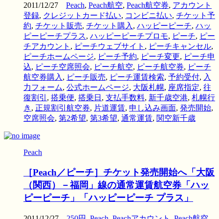
2011/12/27
Peach
,
Peach航空
,
Peach航空券
,
アカウント
登録
,
クレジットカード払い
,
コンビニ払い
,
チケット予
約
,
チケット販売
,
チケット購入
,
ハッピーピーチ
,
ハッ
ピーピーチプラス
,
ハッピーピーチプロモ
,
ピーチ
,
ピー
チアカウント
,
ピーチウェブサイト
,
ピーチキャンセル
,
ピーチホームページ
,
ピーチ予約
,
ピーチ変更
,
ピーチ申
込
,
ピーチ空席照会
,
ピーチ航空
,
ピーチ航空券
,
ピーチ
航空券購入
,
ピーチ販売
,
ピーチ運賃検索
,
予約受付
,
入
力フォーム
,
公式ホームページ
,
大阪札幌
,
座席指定
,
往
復割引
,
搭乗便
,
搭乗日
,
支払手数料
,
新千歳空港
,
札幌行
き
,
正規割引航空券
,
片道運賃
,
申し込み画面
,
発売開始
,
空席照会
,
第2希望
,
第3希望
,
通常運賃
,
関空新千歳
Peach
［Peach／ピーチ］チケット発売開始へ「大阪
（関西）－福岡」線の通常運賃航空券「ハッ
ピーピーチ」「ハッピーピーチ プラス」
2011/12/27
250円
,
Peach
,
Peachアカウント
,
Peach航空
,