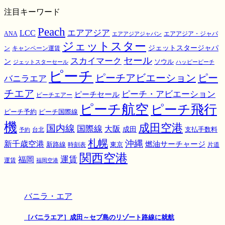
注目キーワード
Peach
エアアジア
LCC
ANA
エアアジア・ジャパ
エアアジアジャパン
ジェットスター
ジェットスタージャパ
ン
キャンペーン運賃
スカイマーク
セール
ン
ソウル
ジェットスターセール
ハッピーピーチ
ピーチ
ピーチアビエーション
ピー
バニラエア
チエア
ピーチ・アビエーション
ピーチセール
ピーチエアー
ピーチ航空
ピーチ飛行
ピーチ国際線
ピーチ予約
機
成田空港
国内線
国際線
大阪
成田
支払手数料
予約
台北
札幌
沖縄
新千歳空港
燃油サーチャージ
東京
新路線
時刻表
片道
関西空港
運賃
福岡
運賃
福岡空港
バニラ・エア
［バニラエア］成田～セブ島のリゾート路線に就航