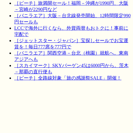
［ピーチ］旅満開セール！福岡－沖縄が1990円、大阪
－宮崎が2290円など
［バニラエア］大阪－台北線発売開始、12時間限定990
円セールも
LCCで海外に行くなら、外貨両替もおトクに！事前に
宅配で
［ジェットスター・ジャパン］宝探しセールでお宝運
賃を！毎日777席を777円で
［バニラエア］関西空港－台北（桃園）就航へ。東南
アジアへも
［スカイマーク］SKYバーゲン45は6000円から。茨木
－那覇の直行便も
［ピーチ］全路線対象「旅の感謝祭SALE」開催！