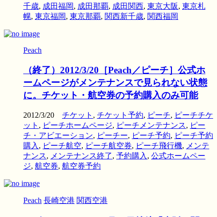
千歳
,
成田福岡
,
成田那覇
,
成田関西
,
東京大阪
,
東京札
幌
,
東京福岡
,
東京那覇
,
関西新千歳
,
関西福岡
Peach
（終了）2012/3/20［Peach／ピーチ］公式ホ
ームページがメンテナンスで見られない状態
に。チケット・航空券の予約購入のみ可能
2012/3/20
チケット
,
チケット予約
,
ピーチ
,
ピーチチケ
ット
,
ピーチホームページ
,
ピーチメンテナンス
,
ピー
チ・アビエーション
,
ピーチー
,
ピーチ予約
,
ピーチ予約
購入
,
ピーチ航空
,
ピーチ航空券
,
ピーチ飛行機
,
メンテ
ナンス
,
メンテナンス終了
,
予約購入
,
公式ホームペー
ジ
,
航空券
,
航空券予約
Peach
長崎空港
関西空港