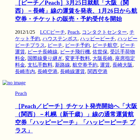
［ピーチ／Peach］3月25日就航「大阪（関
西）－長崎」線の運賃を発表、1月26日から航
空券・チケットの販売・予約受付を開始
2012/1/25
LCCピーチ
,
Peach
,
コンタクトセンター
,
チ
ケット予約
,
ハウステンボス
,
ハッピーピーチ
,
ハッピー
ピーチプラス
,
ピーチ
,
ピーチ予約
,
ピーチ航空
,
ピーチ
運賃
,
ピーチ長崎線
,
ピーチ飛行機
,
佐世保
,
受託手荷物
料金
,
国際線乗り継ぎ
,
変更手数料
,
大阪長崎
,
座席指定
料金
,
支払手数料
,
新路線
,
航空券予約
,
運賃
,
長崎大阪
,
長崎市内
,
長崎空港
,
長崎線運賃
,
関西空港
Peach
［Peach／ピーチ］チケット発売開始へ「大阪
（関西）－札幌（新千歳）」線の通常運賃航
空券「ハッピーピーチ」「ハッピーピーチ プ
ラス」