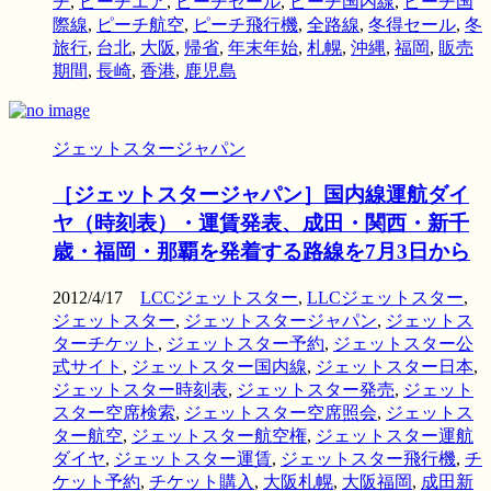
チ
,
ピーチエア
,
ピーチセール
,
ピーチ国内線
,
ピーチ国
際線
,
ピーチ航空
,
ピーチ飛行機
,
全路線
,
冬得セール
,
冬
旅行
,
台北
,
大阪
,
帰省
,
年末年始
,
札幌
,
沖縄
,
福岡
,
販売
期間
,
長崎
,
香港
,
鹿児島
ジェットスタージャパン
［ジェットスタージャパン］国内線運航ダイ
ヤ（時刻表）・運賃発表、成田・関西・新千
歳・福岡・那覇を発着する路線を7月3日から
2012/4/17
LCCジェットスター
,
LLCジェットスター
,
ジェットスター
,
ジェットスタージャパン
,
ジェットス
ターチケット
,
ジェットスター予約
,
ジェットスター公
式サイト
,
ジェットスター国内線
,
ジェットスター日本
,
ジェットスター時刻表
,
ジェットスター発売
,
ジェット
スター空席検索
,
ジェットスター空席照会
,
ジェットス
ター航空
,
ジェットスター航空権
,
ジェットスター運航
ダイヤ
,
ジェットスター運賃
,
ジェットスター飛行機
,
チ
ケット予約
,
チケット購入
,
大阪札幌
,
大阪福岡
,
成田新