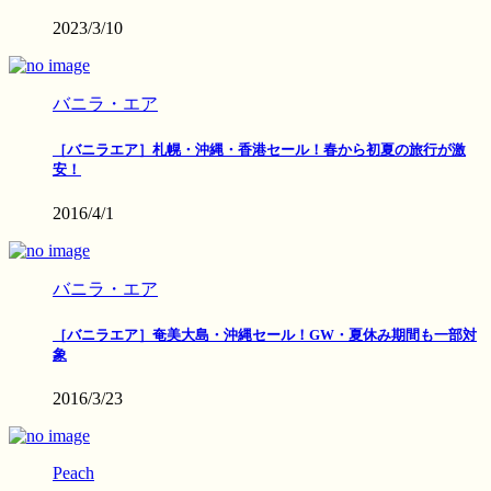
2023/3/10
バニラ・エア
［バニラエア］札幌・沖縄・香港セール！春から初夏の旅行が激
安！
2016/4/1
バニラ・エア
［バニラエア］奄美大島・沖縄セール！GW・夏休み期間も一部対
象
2016/3/23
Peach