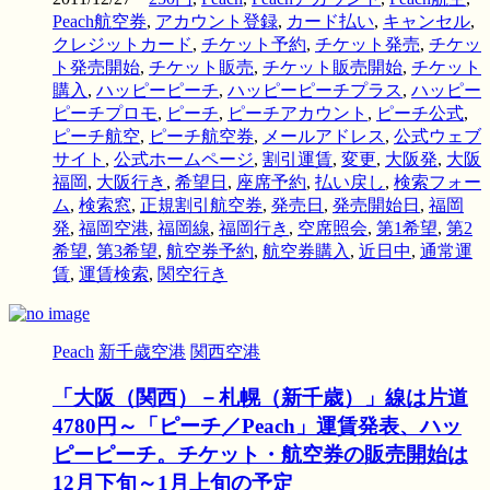
Peach航空券
,
アカウント登録
,
カード払い
,
キャンセル
,
クレジットカード
,
チケット予約
,
チケット発売
,
チケッ
ト発売開始
,
チケット販売
,
チケット販売開始
,
チケット
購入
,
ハッピーピーチ
,
ハッピーピーチプラス
,
ハッピー
ピーチプロモ
,
ピーチ
,
ピーチアカウント
,
ピーチ公式
,
ピーチ航空
,
ピーチ航空券
,
メールアドレス
,
公式ウェブ
サイト
,
公式ホームページ
,
割引運賃
,
変更
,
大阪発
,
大阪
福岡
,
大阪行き
,
希望日
,
座席予約
,
払い戻し
,
検索フォー
ム
,
検索窓
,
正規割引航空券
,
発売日
,
発売開始日
,
福岡
発
,
福岡空港
,
福岡線
,
福岡行き
,
空席照会
,
第1希望
,
第2
希望
,
第3希望
,
航空券予約
,
航空券購入
,
近日中
,
通常運
賃
,
運賃検索
,
関空行き
Peach
新千歳空港
関西空港
「大阪（関西）－札幌（新千歳）」線は片道
4780円～「ピーチ／Peach」運賃発表、ハッ
ピーピーチ。チケット・航空券の販売開始は
12月下旬～1月上旬の予定