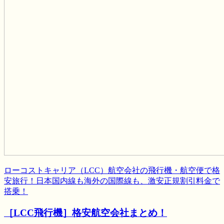
ローコストキャリア（LCC）航空会社の飛行機・航空便で格
安旅行！日本国内線も海外の国際線も、激安正規割引料金で
搭乗！
［LCC飛行機］格安航空会社まとめ！