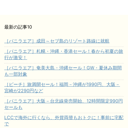
最新の記事10
［バニラエア］成田～セブ島のリゾート路線に就航
［バニラエア］札幌・沖縄・香港セール！春から初夏の旅
行が激安！
［バニラエア］奄美大島・沖縄セール！GW・夏休み期間
も一部対象
［ピーチ］旅満開セール！福岡－沖縄が1990円、大阪－
宮崎が2290円など
［バニラエア］大阪－台北線発売開始、12時間限定990円
セールも
LCCで海外に行くなら、外貨両替もおトクに！事前に宅配
で