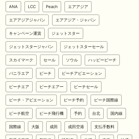
ANA
LCC
Peach
エアアジア
エアアジアジャパン
エアアジア・ジャパン
キャンペーン運賃
ジェットスター
ジェットスタージャパン
ジェットスターセール
スカイマーク
セール
ソウル
ハッピーピーチ
バニラエア
ピーチ
ピーチアビエーション
ピーチエア
ピーチエアー
ピーチセール
ピーチ・アビエーション
ピーチ予約
ピーチ国際線
ピーチ航空
ピーチ飛行機
予約
台北
国内線
国際線
大阪
成田
成田空港
支払手数料