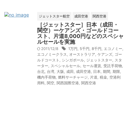
ジェットスター航空
成田空港
関西空港
［ジェットスター］日本（成田・
関空）ーケアンズ・ゴールドコー
スト、片道8,000円などのスペシャ
ルセールを実施
2011/12/8
1万円
,
5千円
,
8千円
,
エコノミー
,
エコノミークラス
,
オーストラリア
,
ケアンズ
,
ゴー
ルドコースト
,
シンガポール
,
ジェットスター
,
スタ
ーター
,
スペシャルセール
,
セール運賃
,
受託手荷物
,
台北
,
台湾
,
大阪
,
成田
,
成田空港
,
日本
,
期間
,
期限
,
機内手荷物
,
燃料サーチャージ
,
片道
,
税金
,
空港利
用料
,
関空
,
関西国際空港
,
関西空港