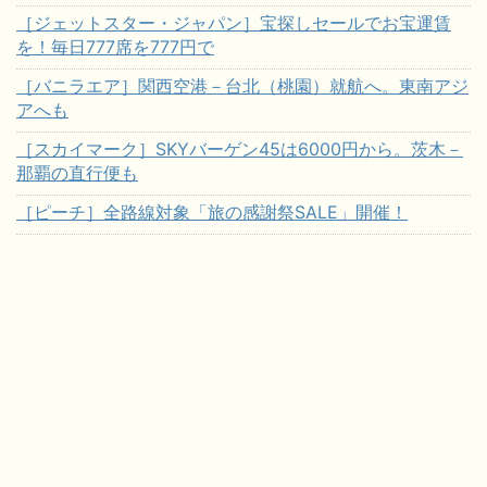
［ジェットスター・ジャパン］宝探しセールでお宝運賃
を！毎日777席を777円で
［バニラエア］関西空港－台北（桃園）就航へ。東南アジ
アへも
［スカイマーク］SKYバーゲン45は6000円から。茨木－
那覇の直行便も
［ピーチ］全路線対象「旅の感謝祭SALE」開催！