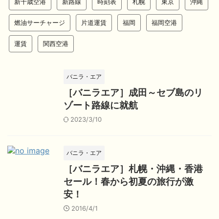
新千歳空港
新路線
時刻表
札幌
東京
沖縄
燃油サーチャージ
片道運賃
福岡
福岡空港
運賃
関西空港
バニラ・エア
［バニラエア］成田～セブ島のリ
ゾート路線に就航
2023/3/10
バニラ・エア
［バニラエア］札幌・沖縄・香港
セール！春から初夏の旅行が激
安！
2016/4/1