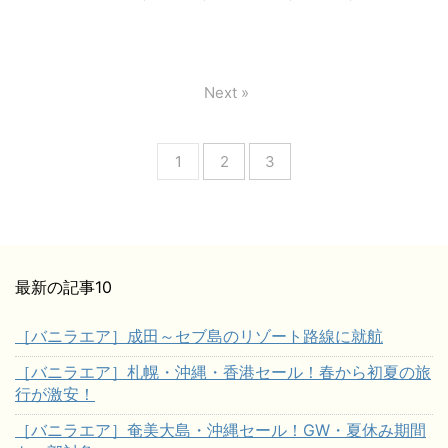
Next »
1
2
3
最新の記事10
［バニラエア］成田～セブ島のリゾート路線に就航
［バニラエア］札幌・沖縄・香港セール！春から初夏の旅
行が激安！
［バニラエア］奄美大島・沖縄セール！GW・夏休み期間