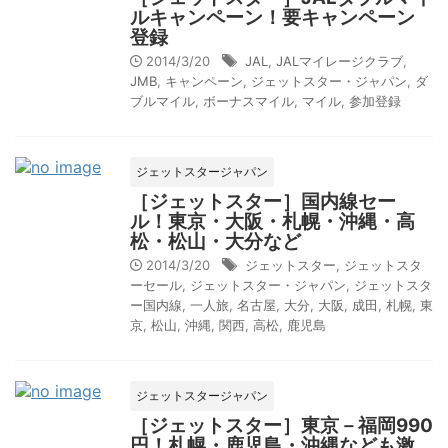
ルキャンペーン！要キャンペーン
登録
2014/3/20
JAL
,
JALマイレージクラブ
,
JMB
,
キャンペーン
,
ジェットスター・ジャパン
,
ダ
ブルマイル
,
ボーナスマイル
,
マイル
,
参加登録
ジェットスタージャパン
［ジェットスター］国内線セー
ル！東京・大阪・札幌・沖縄・高
松・松山・大分など
2014/3/20
ジェットスター
,
ジェットスタ
ーセール
,
ジェットスター・ジャパン
,
ジェットスタ
ー国内線
,
一人旅
,
名古屋
,
大分
,
大阪
,
成田
,
札幌
,
東
京
,
松山
,
沖縄
,
関西
,
高松
,
鹿児島
ジェットスタージャパン
［ジェットスター］東京－福岡990
円！札幌・鹿児島・沖縄なども激