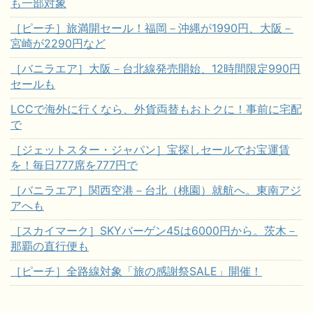
も一部対象
［ピーチ］旅満開セール！福岡－沖縄が1990円、大阪－
宮崎が2290円など
［バニラエア］大阪－台北線発売開始、12時間限定990円
セールも
LCCで海外に行くなら、外貨両替もおトクに！事前に宅配
で
［ジェットスター・ジャパン］宝探しセールでお宝運賃
を！毎日777席を777円で
［バニラエア］関西空港－台北（桃園）就航へ。東南アジ
アへも
［スカイマーク］SKYバーゲン45は6000円から。茨木－
那覇の直行便も
［ピーチ］全路線対象「旅の感謝祭SALE」開催！