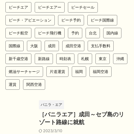
ピーチエア
ピーチエアー
ピーチセール
ピーチ・アビエーション
ピーチ予約
ピーチ国際線
ピーチ航空
ピーチ飛行機
予約
台北
国内線
国際線
大阪
成田
成田空港
支払手数料
新千歳空港
新路線
時刻表
札幌
東京
沖縄
燃油サーチャージ
片道運賃
福岡
福岡空港
運賃
関西空港
バニラ・エア
［バニラエア］成田～セブ島のリ
ゾート路線に就航
2023/3/10