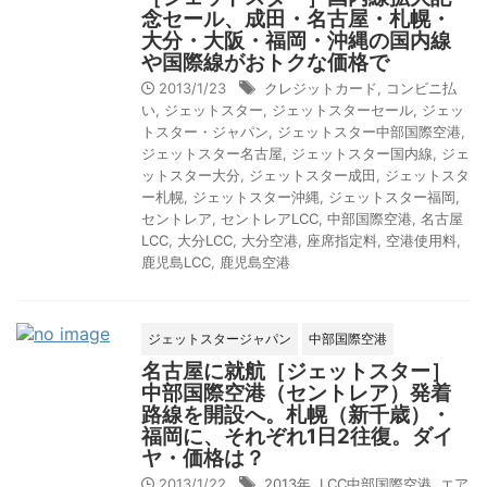
念セール、成田・名古屋・札幌・
大分・大阪・福岡・沖縄の国内線
や国際線がおトクな価格で
2013/1/23
クレジットカード
,
コンビニ払
い
,
ジェットスター
,
ジェットスターセール
,
ジェッ
トスター・ジャパン
,
ジェットスター中部国際空港
,
ジェットスター名古屋
,
ジェットスター国内線
,
ジェ
ットスター大分
,
ジェットスター成田
,
ジェットスタ
ー札幌
,
ジェットスター沖縄
,
ジェットスター福岡
,
セントレア
,
セントレアLCC
,
中部国際空港
,
名古屋
LCC
,
大分LCC
,
大分空港
,
座席指定料
,
空港使用料
,
鹿児島LCC
,
鹿児島空港
ジェットスタージャパン
中部国際空港
名古屋に就航［ジェットスター］
中部国際空港（セントレア）発着
路線を開設へ。札幌（新千歳）・
福岡に、それぞれ1日2往復。ダイ
ヤ・価格は？
2013/1/22
2013年
,
LCC中部国際空港
,
エア