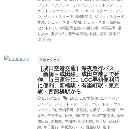
アジア
,
エアアジア・ジャパン
,
ジェットスター
,
ジ
ェットスターセントレア
,
ジェットスター・ジャパ
ン
,
ジェットスター中部国際空港
,
ジェットスター名
古屋
,
ジェットスター愛知
,
ジェットスター新路線
,
セントレア
,
中部国際空港
,
中部札幌
,
中部福岡
,
乗
り入れ
,
夏ダイヤ
,
新千歳空港
,
札幌
,
福岡
,
福岡空
港
,
計画
空港アクセス
［成田空港交通］深夜急行バス
「新橋－成田線」成田空港まで延
伸、毎日運行に。LCC早朝便利用
に便利、新橋駅・有楽町駅・東京
駅・西船橋駅から
2012/12/5
LCC
,
LCC早朝便
,
エアアジア・
ジャパン
,
ジェットスター・ジャパン
,
トイレ付き
,
マリオン前
,
予約不可
,
京葉線
,
先着順
,
八重洲口
,
千
葉県
,
年末年始
,
延伸
,
成田空港
,
成田空港交通
,
新橋
成田線
,
新橋駅
,
早朝便
,
有楽町駅
,
東京駅
,
武蔵野
線
,
毎日運行
,
深夜急行バス
,
西船橋駅
,
週末