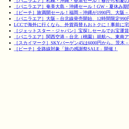
［バニラエア］札幌・沖縄・香港セール！春から初夏の
［バニラエア］奄美大島・沖縄セール！GW・夏休み期
［ピーチ］旅満開セール！福岡－沖縄が1990円、大阪－宮
［バニラエア］大阪－台北線発売開始、12時間限定990
LCCで海外に行くなら、外貨両替もおトクに！事前に
［ジェットスター・ジャパン］宝探しセールでお宝運賃を！
［バニラエア］関西空港－台北（桃園）就航へ。東南ア
［スカイマーク］SKYバーゲン45は6000円から。茨木
［ピーチ］全路線対象「旅の感謝祭SALE」開催！