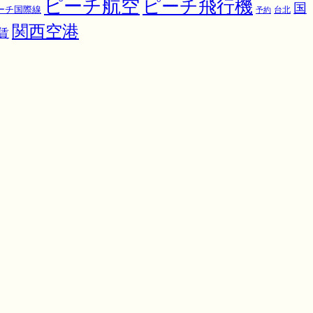
ピーチ航空
ピーチ飛行機
国
ーチ国際線
予約
台北
関西空港
賃