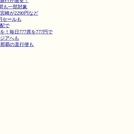
旅行が激安！
間も一部対象
崎が2290円など
円セールも
宅配で
毎日777席を777円で
ジアへも
－那覇の直行便も