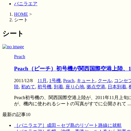
バニラエア
HOME
>
シート
シート
Peach
Peach（ピーチ）初号機が関西国際空港上陸
2011/12/8
11月
,
1号機
,
Peach
,
キュート
,
クール
,
コンセ
陸
,
初めて
,
初号機
,
到着
,
座り心地
,
拠点空港
,
日本到着
,
Peach初号機の、関西国際空港上陸が、2011年11
が、機内に使われるシートの写真がすでに公開されて ...
最新の記事10
［バニラエア］成田～セブ島のリゾート路線に就航