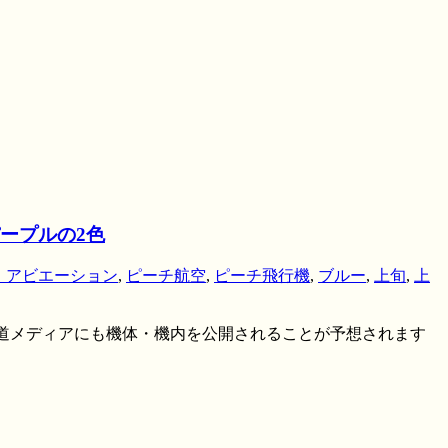
ープルの2色
・アビエーション
,
ピーチ航空
,
ピーチ飛行機
,
ブルー
,
上旬
,
上
の報道メディアにも機体・機内を公開されることが予想されます