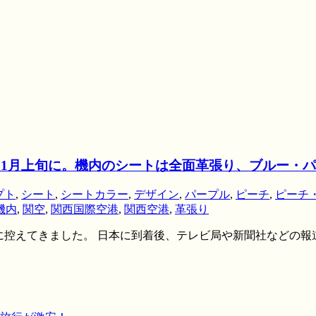
、11月上旬に。機内のシートは全面革張り、ブルー・パ
プト
,
シート
,
シートカラー
,
デザイン
,
パープル
,
ピーチ
,
ピーチ
機内
,
関空
,
関西国際空港
,
関西空港
,
革張り
月上旬に控えてきました。 日本に到着後、テレビ局や新聞社など