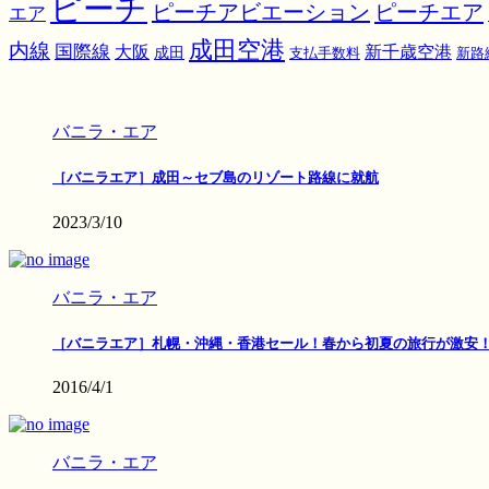
ピーチ
ピーチアビエーション
ピーチエア
エア
成田空港
内線
国際線
大阪
新千歳空港
成田
支払手数料
新路
バニラ・エア
［バニラエア］成田～セブ島のリゾート路線に就航
2023/3/10
バニラ・エア
［バニラエア］札幌・沖縄・香港セール！春から初夏の旅行が激安
2016/4/1
バニラ・エア