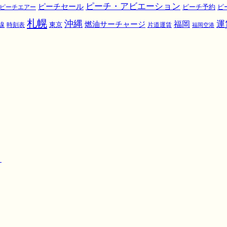
ピーチ・アビエーション
ピーチセール
ピ
ピーチエアー
ピーチ予約
札幌
沖縄
運
福岡
燃油サーチャージ
東京
線
時刻表
片道運賃
福岡空港
！