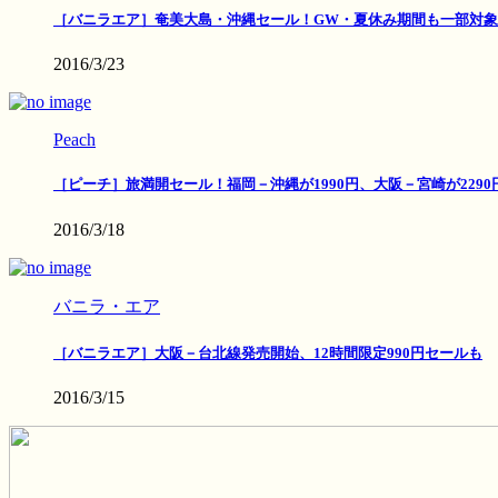
［バニラエア］奄美大島・沖縄セール！GW・夏休み期間も一部対象
2016/3/23
Peach
［ピーチ］旅満開セール！福岡－沖縄が1990円、大阪－宮崎が2290
2016/3/18
バニラ・エア
［バニラエア］大阪－台北線発売開始、12時間限定990円セールも
2016/3/15