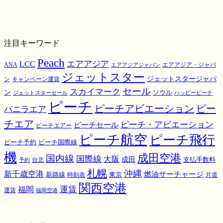
注目キーワード
Peach
エアアジア
LCC
ANA
エアアジア・ジャパ
エアアジアジャパン
ジェットスター
ジェットスタージャパ
ン
キャンペーン運賃
スカイマーク
セール
ン
ソウル
ジェットスターセール
ハッピーピーチ
ピーチ
ピーチアビエーション
ピー
バニラエア
チエア
ピーチ・アビエーション
ピーチセール
ピーチエアー
ピーチ航空
ピーチ飛行
ピーチ国際線
ピーチ予約
機
成田空港
国内線
国際線
大阪
成田
支払手数料
予約
台北
札幌
沖縄
新千歳空港
燃油サーチャージ
東京
新路線
時刻表
片道
関西空港
運賃
福岡
運賃
福岡空港