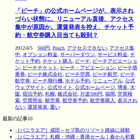
「ピーチ」の公式ホームページが、表示され
づらい状態に。リニューアル直後、アクセス
集中が原因か。運賃発表を控え、チケット予
約・航空券購入目当ても殺到？
2012/4/5
500円
,
Peach
,
アクセスできない
,
アクセス集
中
,
オプション料金
,
サーバーダウン
,
サービス料金
,
チ
ケット予約
,
チケット購入
,
ピーチ
,
ピーチアビエーショ
ン
,
ピーチチケット
,
ピーチ・アビエーション
,
ピーチ搭
乗券
,
ピーチ株式会社
,
ピーチ空席
,
ピーチ航空
,
ピーチ
航空券
,
ピーチ飛行機
,
ホテル予約
,
リニューアル
,
公式
ウェブサイト
,
公式サイト
,
公式ホームページ
,
博多
,
大
阪
,
宿泊予約
,
札幌
,
株式会社
,
片道500円
,
福岡
,
空席検
索
,
空席照会
,
航空券
,
航空券予約
,
航空券購入
,
表示され
ない
,
運賃発表
,
重い
最新の記事10
［バニラエア］成田～セブ島のリゾート路線に就航
［バニラエア］札幌・沖縄・香港セール！春から初夏