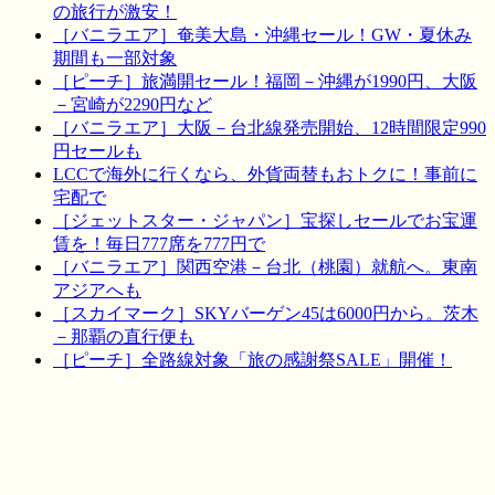
の旅行が激安！
［バニラエア］奄美大島・沖縄セール！GW・夏休み
期間も一部対象
［ピーチ］旅満開セール！福岡－沖縄が1990円、大阪
－宮崎が2290円など
［バニラエア］大阪－台北線発売開始、12時間限定990
円セールも
LCCで海外に行くなら、外貨両替もおトクに！事前に
宅配で
［ジェットスター・ジャパン］宝探しセールでお宝運
賃を！毎日777席を777円で
［バニラエア］関西空港－台北（桃園）就航へ。東南
アジアへも
［スカイマーク］SKYバーゲン45は6000円から。茨木
－那覇の直行便も
［ピーチ］全路線対象「旅の感謝祭SALE」開催！