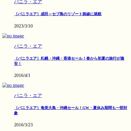
バニラ・エア
［バニラエア］成田～セブ島のリゾート路線に就航
2023/3/10
バニラ・エア
［バニラエア］札幌・沖縄・香港セール！春から初夏の旅行が激
安！
2016/4/1
バニラ・エア
［バニラエア］奄美大島・沖縄セール！GW・夏休み期間も一部対
象
2016/3/23