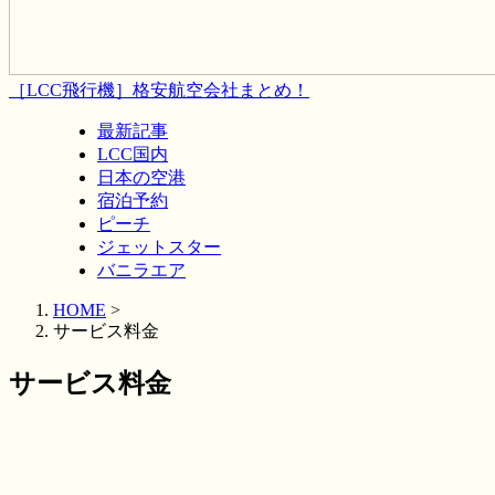
［LCC飛行機］格安航空会社まとめ！
最新記事
LCC国内
日本の空港
宿泊予約
ピーチ
ジェットスター
バニラエア
HOME
>
サービス料金
サービス料金