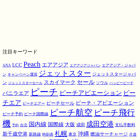
注目キーワード
Peach
エアアジア
LCC
ANA
エアアジア・ジャパ
エアアジアジャパン
ジェットスター
ジェットスタージャパ
ン
キャンペーン運賃
スカイマーク
セール
ン
ソウル
ジェットスターセール
ハッピーピーチ
ピーチ
ピーチアビエーション
ピー
バニラエア
チエア
ピーチ・アビエーション
ピーチセール
ピーチエアー
ピーチ航空
ピーチ飛行
ピーチ国際線
ピーチ予約
機
成田空港
国内線
国際線
大阪
成田
支払手数料
予約
台北
札幌
沖縄
新千歳空港
燃油サーチャージ
東京
新路線
時刻表
片道