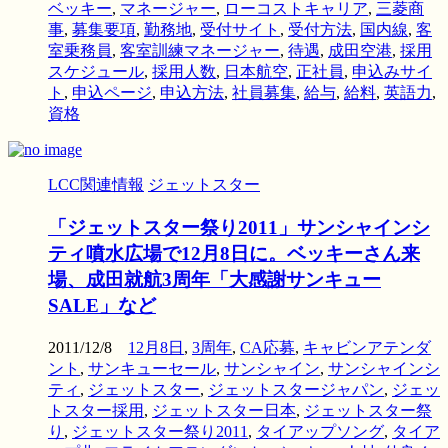
ベッキー
,
マネージャー
,
ローコストキャリア
,
三菱商
事
,
募集要項
,
勤務地
,
受付サイト
,
受付方法
,
国内線
,
客
室乗務員
,
客室訓練マネージャー
,
待遇
,
成田空港
,
採用
スケジュール
,
採用人数
,
日本航空
,
正社員
,
申込みサイ
ト
,
申込ページ
,
申込方法
,
社員募集
,
給与
,
給料
,
英語力
,
資格
LCC関連情報
ジェットスター
「ジェットスター祭り2011」サンシャインシ
ティ噴水広場で12月8日に。ベッキーさん来
場、成田就航3周年「大感謝サンキュー
SALE」など
2011/12/8
12月8日
,
3周年
,
CA応募
,
キャビンアテンダ
ント
,
サンキューセール
,
サンシャイン
,
サンシャインシ
ティ
,
ジェットスター
,
ジェットスタージャパン
,
ジェッ
トスター採用
,
ジェットスター日本
,
ジェットスター祭
り
,
ジェットスター祭り2011
,
タイアップソング
,
タイア