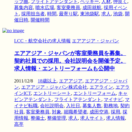
ップ曲
,
フライトアテンダント
,
ベッキー
,
人材
,
仲良く
,
募集内容
,
噴水広場
,
客室乗務員
,
成田就航
,
採用イベン
ト
,
採用担当者
,
時間
,
最寄り駅
,
東池袋駅
,
求人
,
池袋
,
開
催日時
,
開催時間
LCC・航空会社の求人情報
エアアジア・ジャパン
エアアジア・ジャパンが客室乗務員を募集。
契約社員での採用。会社説明会を開催予定。
求人情報・エントリーフォームも公開中
2011/12/8
18歳以上
,
エアアジア
,
エアアジア・ジャパ
ン
,
エアアジア・ジャパン株式会社
,
エアライン
,
エアラ
インICT
,
エントリーシート
,
エントリーフォーム
,
キャ
ビンアテンダント
,
フライトアテンダント
,
マイナビ
,
マ
イナビ転職
,
会社説明会
,
入社日
,
募集人数
,
勤務地
,
契約
社員
,
客室乗務員
,
対象
,
就職希望者
,
成田空港
,
採用
,
採
用情報
,
整備士
,
整備管理
,
求人
,
求人サイト
,
求人情報
,
高卒