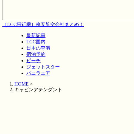
［LCC飛行機］格安航空会社まとめ！
最新記事
LCC国内
日本の空港
宿泊予約
ピーチ
ジェットスター
バニラエア
HOME
>
キャビンアテンダント