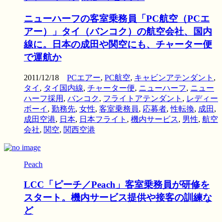
ニューハーフの客室乗務員「PC航空（PCエ
アー）」タイ（バンコク）の航空会社、国内
線に。日本の成田や関空にも、チャーター便
で運航か
2011/12/18
PCエアー
,
PC航空
,
キャビンアテンダント
,
タイ
,
タイ国内線
,
チャーター便
,
ニューハーフ
,
ニュー
ハーフ採用
,
バンコク
,
フライトアテンダント
,
レディー
ボーイ
,
勤務先
,
女性
,
客室乗務員
,
応募者
,
性転換
,
成田
,
成田空港
,
日本
,
日本フライト
,
機内サービス
,
男性
,
航空
会社
,
関空
,
関西空港
Peach
LCC「ピーチ／Peach」客室乗務員が研修を
スタート。機内サービス提供や接客の訓練な
ど