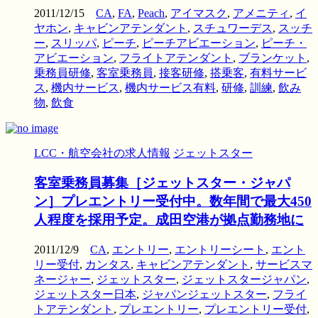
2011/12/15
CA
,
FA
,
Peach
,
アイマスク
,
アメニティ
,
イ
ヤホン
,
キャビンアテンダント
,
スチュワーデス
,
スッチ
ー
,
スリッパ
,
ピーチ
,
ピーチアビエーション
,
ピーチ・
アビエーション
,
フライトアテンダント
,
ブランケット
,
乗務員研修
,
客室乗務員
,
接客研修
,
搭乗客
,
有料サービ
ス
,
機内サービス
,
機内サービス有料
,
研修
,
訓練
,
飲み
物
,
飲食
LCC・航空会社の求人情報
ジェットスター
客室乗務員募集［ジェットスター・ジャパ
ン］プレエントリー受付中。数年間で最大450
人程度を採用予定。成田空港が拠点勤務地に
2011/12/9
CA
,
エントリー
,
エントリーシート
,
エント
リー受付
,
カンタス
,
キャビンアテンダント
,
サービスマ
ネージャー
,
ジェットスター
,
ジェットスタージャパン
,
ジェットスター日本
,
ジャパンジェットスター
,
フライ
トアテンダント
,
プレエントリー
,
プレエントリー受付
,