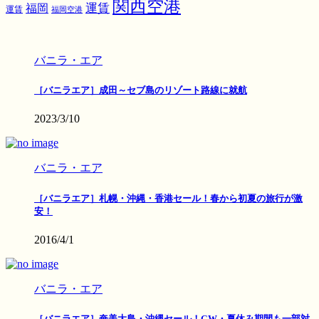
関西空港
運賃
福岡
運賃
福岡空港
バニラ・エア
［バニラエア］成田～セブ島のリゾート路線に就航
2023/3/10
バニラ・エア
［バニラエア］札幌・沖縄・香港セール！春から初夏の旅行が激
安！
2016/4/1
バニラ・エア
［バニラエア］奄美大島・沖縄セール！GW・夏休み期間も一部対