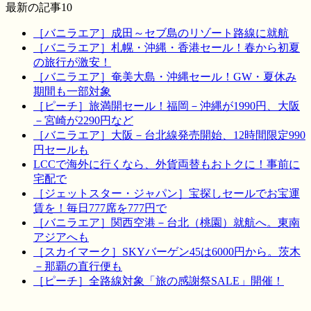
最新の記事10
［バニラエア］成田～セブ島のリゾート路線に就航
［バニラエア］札幌・沖縄・香港セール！春から初夏
の旅行が激安！
［バニラエア］奄美大島・沖縄セール！GW・夏休み
期間も一部対象
［ピーチ］旅満開セール！福岡－沖縄が1990円、大阪
－宮崎が2290円など
［バニラエア］大阪－台北線発売開始、12時間限定990
円セールも
LCCで海外に行くなら、外貨両替もおトクに！事前に
宅配で
［ジェットスター・ジャパン］宝探しセールでお宝運
賃を！毎日777席を777円で
［バニラエア］関西空港－台北（桃園）就航へ。東南
アジアへも
［スカイマーク］SKYバーゲン45は6000円から。茨木
－那覇の直行便も
［ピーチ］全路線対象「旅の感謝祭SALE」開催！