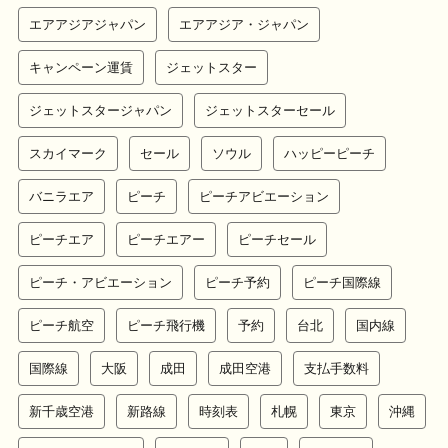
エアアジアジャパン
エアアジア・ジャパン
キャンペーン運賃
ジェットスター
ジェットスタージャパン
ジェットスターセール
スカイマーク
セール
ソウル
ハッピーピーチ
バニラエア
ピーチ
ピーチアビエーション
ピーチエア
ピーチエアー
ピーチセール
ピーチ・アビエーション
ピーチ予約
ピーチ国際線
ピーチ航空
ピーチ飛行機
予約
台北
国内線
国際線
大阪
成田
成田空港
支払手数料
新千歳空港
新路線
時刻表
札幌
東京
沖縄