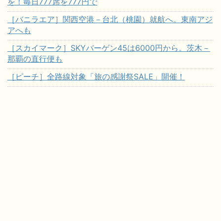
を！毎日777席を777円で
［バニラエア］関西空港－台北（桃園）就航へ。東南アジ
アへも
［スカイマーク］SKYバーゲン45は6000円から。茨木－
那覇の直行便も
［ピーチ］全路線対象「旅の感謝祭SALE」開催！