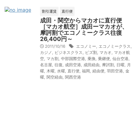
割引運賃
直行便
成田・関空からマカオに直行便
［マカオ航空］成田ーマカオが、
摩訶割でエコノミークラス往復
26,400円～
2011/10/16
エコノミー
,
エコノミークラス
,
カジノ
,
ビジネスクラス
,
ビズ割
,
マカオ
,
マカオ航
空
,
マカ割
,
中部国際空港
,
乗換
,
乗継便
,
仙台空港
,
名古屋
,
往復
,
成田空港
,
成田経由
,
摩訶割
,
日曜
,
月
曜
,
木曜
,
水曜
,
直行便
,
福岡
,
経由便
,
羽田空港
,
金
曜
,
関空経由
,
関西空港