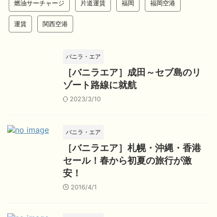
燃油サーチャージ
片道運賃
福岡
福岡空港
運賃
関西空港
バニラ・エア
［バニラエア］成田～セブ島のリ
ゾート路線に就航
2023/3/10
バニラ・エア
［バニラエア］札幌・沖縄・香港
セール！春から初夏の旅行が激
安！
2016/4/1