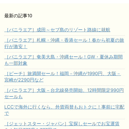
最新の記事10
［バニラエア］成田～セブ島のリゾート路線に就航
［バニラエア］札幌・沖縄・香港セール！春から初夏の旅
行が激安！
［バニラエア］奄美大島・沖縄セール！GW・夏休み期間
も一部対象
［ピーチ］旅満開セール！福岡－沖縄が1990円、大阪－
宮崎が2290円など
［バニラエア］大阪－台北線発売開始、12時間限定990円
セールも
LCCで海外に行くなら、外貨両替もおトクに！事前に宅配
で
［ジェットスター・ジャパン］宝探しセールでお宝運賃