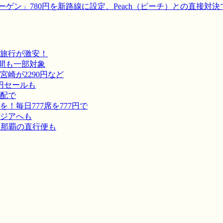
ゲン」780円を新路線に設定、Peach（ピーチ）との直接対
旅行が激安！
間も一部対象
崎が2290円など
円セールも
宅配で
毎日777席を777円で
ジアへも
－那覇の直行便も