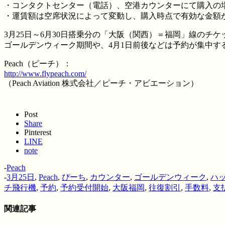
・コンタクトセンター（電話）、空港カウンターにて購入の
・運賃額は空席状況によって変動し、購入時点で有効な金額
3月25日～6月30日搭乗分の「大阪（関西）＝福岡」線のチ
ゴールデンウィーク期間や、4月1日前後などは予約が集中す
Peach（ピーチ）：
http://www.flypeach.com/
（Peach Aviation 株式会社／ピーチ・アビエーション）
Post
Share
Pinterest
LINE
note
-
Peach
-
3月25日
,
Peach
,
ぴーち
,
カウンター
,
ゴールデンウィーク
,
ハ
チ飛行機
,
予約
,
予約受付開始
,
大阪福岡
,
往復割引
,
手数料
,
支
関連記事