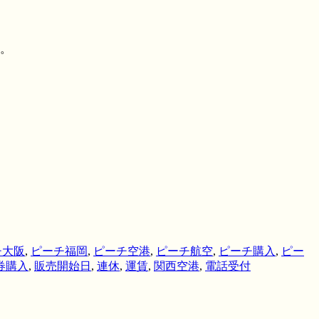
す。
チ大阪
,
ピーチ福岡
,
ピーチ空港
,
ピーチ航空
,
ピーチ購入
,
ピー
券購入
,
販売開始日
,
連休
,
運賃
,
関西空港
,
電話受付