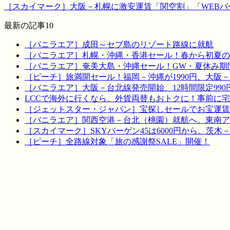
［スカイマーク］大阪－札幌に激安運賃「関空割」「WEBバー
最新の記事10
［バニラエア］成田～セブ島のリゾート路線に就航
［バニラエア］札幌・沖縄・香港セール！春から初夏の
［バニラエア］奄美大島・沖縄セール！GW・夏休み期
［ピーチ］旅満開セール！福岡－沖縄が1990円、大阪－宮
［バニラエア］大阪－台北線発売開始、12時間限定990
LCCで海外に行くなら、外貨両替もおトクに！事前に
［ジェットスター・ジャパン］宝探しセールでお宝運賃を！
［バニラエア］関西空港－台北（桃園）就航へ。東南ア
［スカイマーク］SKYバーゲン45は6000円から。茨木
［ピーチ］全路線対象「旅の感謝祭SALE」開催！