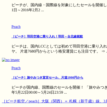
ピーチが、国内線・国際線を対象にしたセールを開催します。 1
1日～2016年2月2 ...
Peach
［ピーチ］羽田空港に乗り入れ！羽田－台北線就航
ピーチは、国内LCCとしては初めて羽田空港に乗り入
ヤ。 片道7680円からという格安運賃にも注目です。 ⇒ ..
Peach
［ピーチ］旅やみつき宣言セール、片道1990円から
ピーチが国内線、国際線のセールを開催！ 「旅やみつき宣
年5月22日00:00～5月24日23:59 ...
［ピーチ航空／peach］大阪（関西）＝ 札幌（新千歳）線、