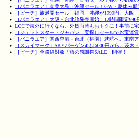
［バニラエア］奄美大島・沖縄セール！GW・夏休み期
［ピーチ］旅満開セール！福岡－沖縄が1990円、大阪－宮
［バニラエア］大阪－台北線発売開始、12時間限定990
LCCで海外に行くなら、外貨両替もおトクに！事前に
［ジェットスター・ジャパン］宝探しセールでお宝運賃を！
［バニラエア］関西空港－台北（桃園）就航へ。東南ア
［スカイマーク］SKYバーゲン45は6000円から。茨木
［ピーチ］全路線対象「旅の感謝祭SALE」開催！