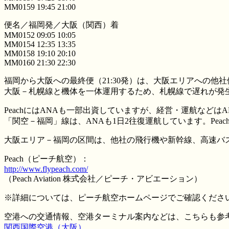
MM0159 19:45 21:00
便名／福岡発／大阪（関西）着
MM0152 09:05 10:05
MM0154 12:35 13:35
MM0158 19:10 20:10
MM0160 21:30 22:30
福岡から大阪への最終便（21:30発）は、大阪エリアへの
大阪－札幌線と機体を一体運用するため、札幌線で遅れが発
PeachにはANAも一部出資していますが、経営・運航など
「関空－福岡」線は、ANAも1日2往復運航しています。Pe
大阪エリア－福岡の区間は、他社の飛行機や新幹線、高速バ
Peach（ピーチ航空）：
http://www.flypeach.com/
（Peach Aviation 株式会社／ピーチ・アビエーション）
※詳細については、ピーチ航空ホームページでご確認くださ
空港への交通情報、空港ターミナル案内などは、こちらも参
関西国際空港（大阪）