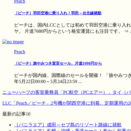
Peach
［ピーチ］羽田空港に乗り入れ！羽田－台北線就航
ピーチは、国内LCCとしては初めて羽田空港に乗り入
ヤ。 片道7680円からという格安運賃にも注目です。 ⇒ ..
Peach
［ピーチ］旅やみつき宣言セール、片道1990円から
ピーチが国内線、国際線のセールを開催！ 「旅やみつき宣
年5月22日00:00～5月24日23:59 ...
ニューハーフの客室乗務員「PC航空（PCエアー）」タイ（
LLC「Peach／ピーチ」2号機が関西空港に到着。定期運用の
最新の記事10
［バニラエア］成田～セブ島のリゾート路線に就航
［バニラエア］札幌・沖縄・香港セール！春から初夏の