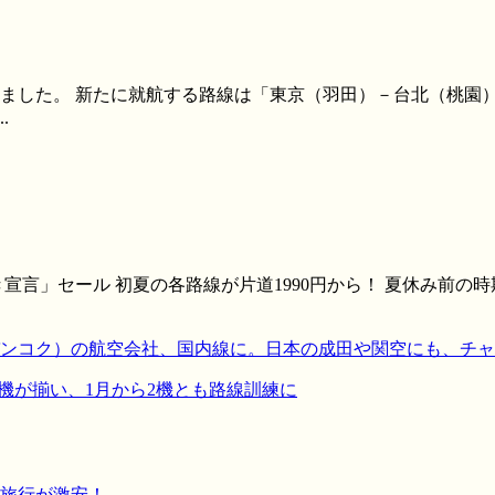
れました。 新たに就航する路線は「東京（羽田）－台北（桃園
.
言」セール 初夏の各路線が片道1990円から！ 夏休み前の時
バンコク）の航空会社、国内線に。日本の成田や関空にも、チ
2機が揃い、1月から2機とも路線訓練に
旅行が激安！