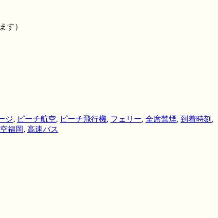
います）
ージ
,
ピーチ航空
,
ピーチ飛行機
,
フェリー
,
全席禁煙
,
到着時刻
,
空福岡
,
高速バス