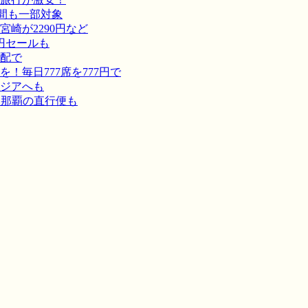
間も一部対象
崎が2290円など
円セールも
宅配で
毎日777席を777円で
ジアへも
－那覇の直行便も