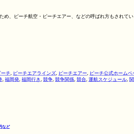
らいため、ピーチ航空・ピーチエアー、などの呼ばれ方もされて
ピーチ
,
ピーチエアラインズ
,
ピーチエアー
,
ピーチ公式ホームペ
終
,
福岡発
,
福岡行き
,
競争
,
競争関係
,
競合
,
運航スケジュール
,
関
円など