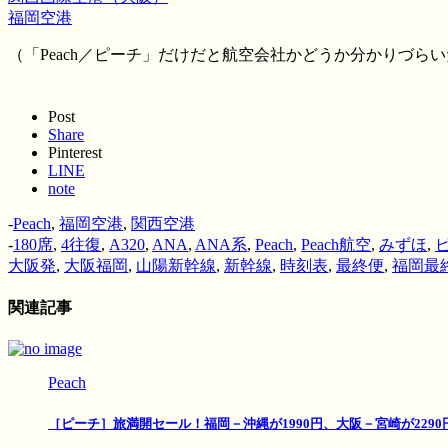
福岡空港
（「Peach／ピーチ」だけだと航空会社かどうか分かりづ
Post
Share
Pinterest
LINE
note
-
Peach
,
福岡空港
,
関西空港
-
180席
,
4往復
,
A320
,
ANA
,
ANA系
,
Peach
,
Peach航空
,
みずほ
,
大阪発
,
大阪福岡
,
山陽新幹線
,
新幹線
,
時刻表
,
最終便
,
福岡最
関連記事
Peach
［ピーチ］旅満開セール！福岡－沖縄が1990円、大阪－宮崎が2290