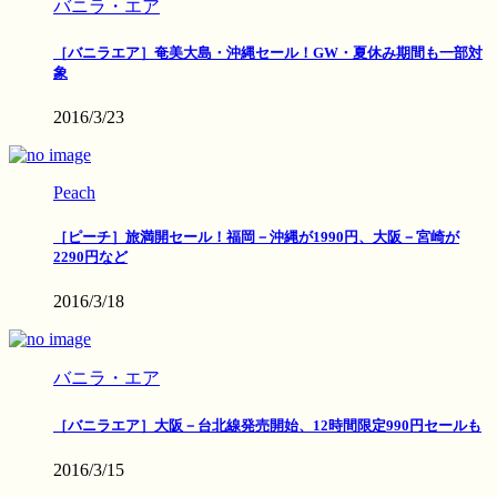
バニラ・エア
［バニラエア］奄美大島・沖縄セール！GW・夏休み期間も一部対
象
2016/3/23
Peach
［ピーチ］旅満開セール！福岡－沖縄が1990円、大阪－宮崎が
2290円など
2016/3/18
バニラ・エア
［バニラエア］大阪－台北線発売開始、12時間限定990円セールも
2016/3/15