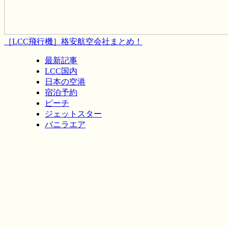
［LCC飛行機］格安航空会社まとめ！
最新記事
LCC国内
日本の空港
宿泊予約
ピーチ
ジェットスター
バニラエア