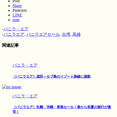
Post
Share
Pinterest
LINE
note
-
バニラ・エア
-
バニラエア
,
バニラエアセール
,
台湾
,
高雄
関連記事
バニラ・エア
［バニラエア］成田～セブ島のリゾート路線に就航
バニラ・エア
［バニラエア］札幌・沖縄・香港セール！春から初夏の旅行が激
安！