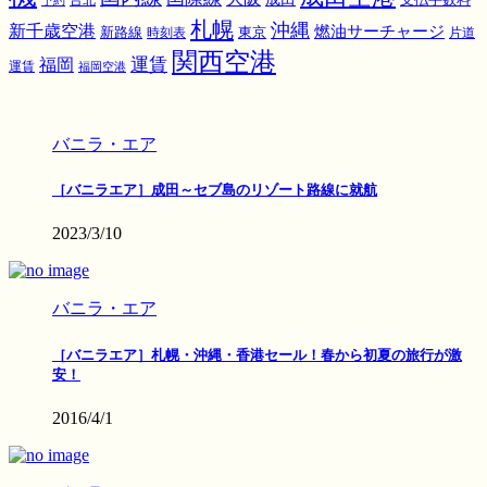
予約
台北
札幌
沖縄
新千歳空港
燃油サーチャージ
東京
新路線
時刻表
片道
関西空港
運賃
福岡
運賃
福岡空港
バニラ・エア
［バニラエア］成田～セブ島のリゾート路線に就航
2023/3/10
バニラ・エア
［バニラエア］札幌・沖縄・香港セール！春から初夏の旅行が激
安！
2016/4/1