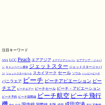
注目キーワード
Peach
エアアジア
LCC
ANA
エアアジア・ジャパ
エアアジアジャパン
ジェットスター
ジェットスタージャパ
ン
キャンペーン運賃
スカイマーク
セール
ン
ソウル
ジェットスターセール
ハッピーピーチ
ピーチ
ピーチアビエーション
ピー
バニラエア
チエア
ピーチ・アビエーション
ピーチセール
ピーチエアー
ピーチ航空
ピーチ飛行
ピーチ国際線
ピーチ予約
機
成田空港
国内線
国際線
大阪
成田
支払手数料