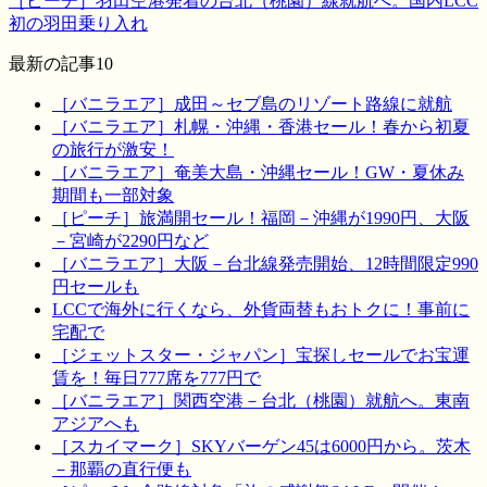
［ピーチ］羽田空港発着の台北（桃園）線就航へ。国内LCC
初の羽田乗り入れ
最新の記事10
［バニラエア］成田～セブ島のリゾート路線に就航
［バニラエア］札幌・沖縄・香港セール！春から初夏
の旅行が激安！
［バニラエア］奄美大島・沖縄セール！GW・夏休み
期間も一部対象
［ピーチ］旅満開セール！福岡－沖縄が1990円、大阪
－宮崎が2290円など
［バニラエア］大阪－台北線発売開始、12時間限定990
円セールも
LCCで海外に行くなら、外貨両替もおトクに！事前に
宅配で
［ジェットスター・ジャパン］宝探しセールでお宝運
賃を！毎日777席を777円で
［バニラエア］関西空港－台北（桃園）就航へ。東南
アジアへも
［スカイマーク］SKYバーゲン45は6000円から。茨木
－那覇の直行便も