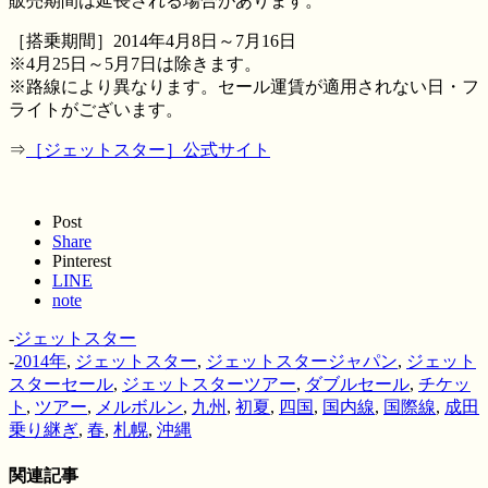
販売期間は延長される場合があります。
［搭乗期間］2014年4月8日～7月16日
※4月25日～5月7日は除きます。
※路線により異なります。セール運賃が適用されない日・フ
ライトがございます。
⇒
［ジェットスター］公式サイト
Post
Share
Pinterest
LINE
note
-
ジェットスター
-
2014年
,
ジェットスター
,
ジェットスタージャパン
,
ジェット
スターセール
,
ジェットスターツアー
,
ダブルセール
,
チケッ
ト
,
ツアー
,
メルボルン
,
九州
,
初夏
,
四国
,
国内線
,
国際線
,
成田
乗り継ぎ
,
春
,
札幌
,
沖縄
関連記事