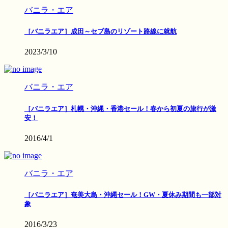
バニラ・エア
［バニラエア］成田～セブ島のリゾート路線に就航
2023/3/10
バニラ・エア
［バニラエア］札幌・沖縄・香港セール！春から初夏の旅行が激
安！
2016/4/1
バニラ・エア
［バニラエア］奄美大島・沖縄セール！GW・夏休み期間も一部対
象
2016/3/23