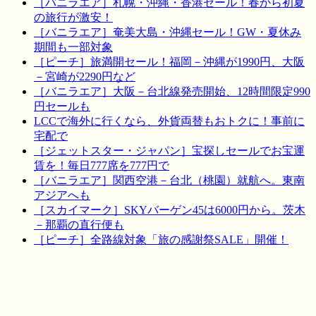
［バニラエア］札幌・沖縄・香港セール！春から初夏
の旅行が激安！
［バニラエア］奄美大島・沖縄セール！GW・夏休み
期間も一部対象
［ピーチ］旅満開セール！福岡－沖縄が1990円、大阪
－宮崎が2290円など
［バニラエア］大阪－台北線発売開始、12時間限定990
円セールも
LCCで海外に行くなら、外貨両替もおトクに！事前に
宅配で
［ジェットスター・ジャパン］宝探しセールでお宝運
賃を！毎日777席を777円で
［バニラエア］関西空港－台北（桃園）就航へ。東南
アジアへも
［スカイマーク］SKYバーゲン45は6000円から。茨木
－那覇の直行便も
［ピーチ］全路線対象「旅の感謝祭SALE」開催！