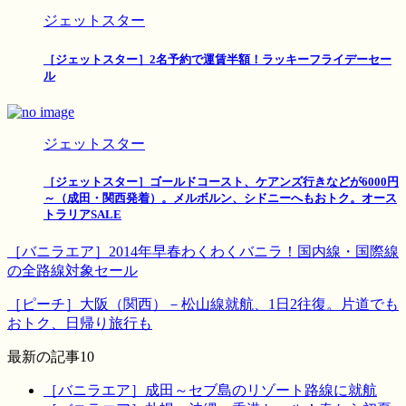
ジェットスター
［ジェットスター］2名予約で運賃半額！ラッキーフライデーセー
ル
ジェットスター
［ジェットスター］ゴールドコースト、ケアンズ行きなどが6000円
～（成田・関西発着）。メルボルン、シドニーへもおトク。オース
トラリアSALE
［バニラエア］2014年早春わくわくバニラ！国内線・国際線
の全路線対象セール
［ピーチ］大阪（関西）－松山線就航、1日2往復。片道でも
おトク、日帰り旅行も
最新の記事10
［バニラエア］成田～セブ島のリゾート路線に就航