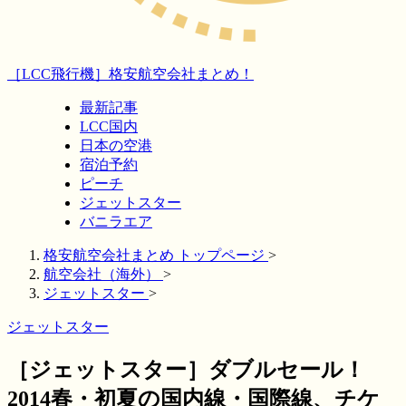
［LCC飛行機］格安航空会社まとめ！
最新記事
LCC国内
日本の空港
宿泊予約
ピーチ
ジェットスター
バニラエア
格安航空会社まとめ トップページ
>
航空会社（海外）
>
ジェットスター
>
ジェットスター
［ジェットスター］ダブルセール！
2014春・初夏の国内線・国際線、チケ