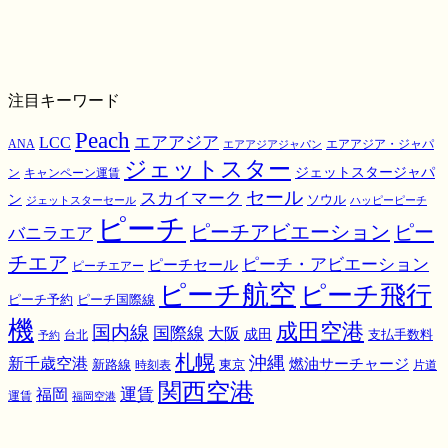
注目キーワード
Peach
エアアジア
LCC
ANA
エアアジア・ジャパ
エアアジアジャパン
ジェットスター
ジェットスタージャパ
ン
キャンペーン運賃
スカイマーク
セール
ン
ソウル
ジェットスターセール
ハッピーピーチ
ピーチ
ピーチアビエーション
ピー
バニラエア
チエア
ピーチ・アビエーション
ピーチセール
ピーチエアー
ピーチ航空
ピーチ飛行
ピーチ国際線
ピーチ予約
機
成田空港
国内線
国際線
大阪
成田
支払手数料
予約
台北
札幌
沖縄
新千歳空港
燃油サーチャージ
東京
新路線
時刻表
片道
関西空港
運賃
福岡
運賃
福岡空港