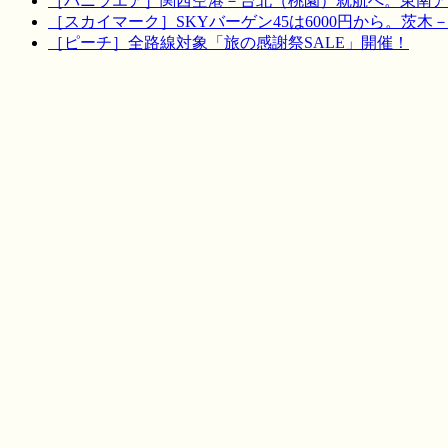
［バニラエア］関西空港－台北（桃園）就航へ。東南ア
［スカイマーク］SKYバーゲン45は6000円から。茨木
［ピーチ］全路線対象「旅の感謝祭SALE」開催！