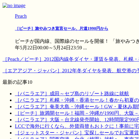
Peach
［ピーチ］旅やみつき宣言セール、片道1990円から
ピーチが国内線、国際線のセールを開催！ 「旅やみつき宣
年5月22日00:00～5月24日23:59 ...
［Peach／ピーチ］2012国内線冬ダイヤ・運賃を発表、
［エアアジア・ジャパン］2012年冬ダイヤを発表、航空券
最新の記事10
［バニラエア］成田～セブ島のリゾート路線に就航
［バニラエア］札幌・沖縄・香港セール！春から初夏の
［バニラエア］奄美大島・沖縄セール！GW・夏休み期
［ピーチ］旅満開セール！福岡－沖縄が1990円、大阪－宮
［バニラエア］大阪－台北線発売開始、12時間限定990
LCCで海外に行くなら、外貨両替もおトクに！事前に
［ジェットスター・ジャパン］宝探しセールでお宝運賃を！