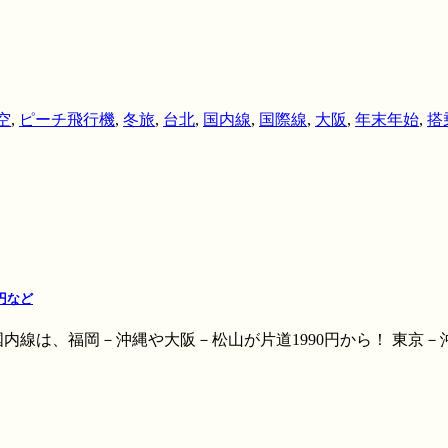
空
,
ピーチ飛行機
,
冬旅
,
台北
,
国内線
,
国際線
,
大阪
,
年末年始
,
搭
円など
内線は、福岡－沖縄や大阪－松山が片道1990円から！ 東京－沖