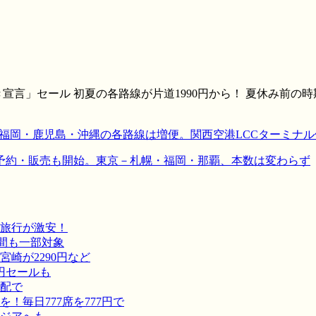
言」セール 初夏の各路線が片道1990円から！ 夏休み前の時
札幌・福岡・鹿児島・沖縄の各路線は増便。関西空港LCCターミナ
の予約・販売も開始。東京－札幌・福岡・那覇、本数は変わらず
旅行が激安！
間も一部対象
崎が2290円など
円セールも
宅配で
毎日777席を777円で