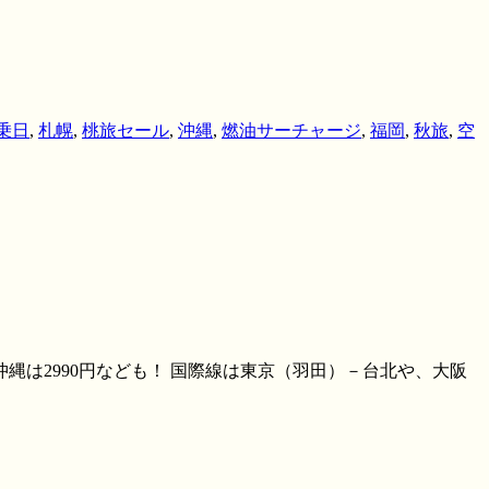
乗日
,
札幌
,
桃旅セール
,
沖縄
,
燃油サーチャージ
,
福岡
,
秋旅
,
空
縄は2990円なども！ 国際線は東京（羽田）－台北や、大阪