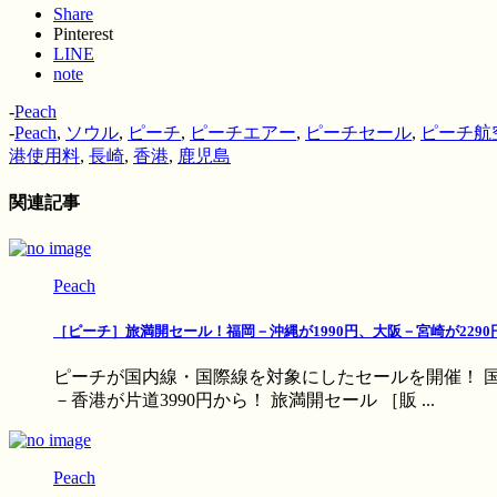
Share
Pinterest
LINE
note
-
Peach
-
Peach
,
ソウル
,
ピーチ
,
ピーチエアー
,
ピーチセール
,
ピーチ航
港使用料
,
長崎
,
香港
,
鹿児島
関連記事
Peach
［ピーチ］旅満開セール！福岡－沖縄が1990円、大阪－宮崎が2290
ピーチが国内線・国際線を対象にしたセールを開催！ 国
－香港が片道3990円から！ 旅満開セール ［販 ...
Peach