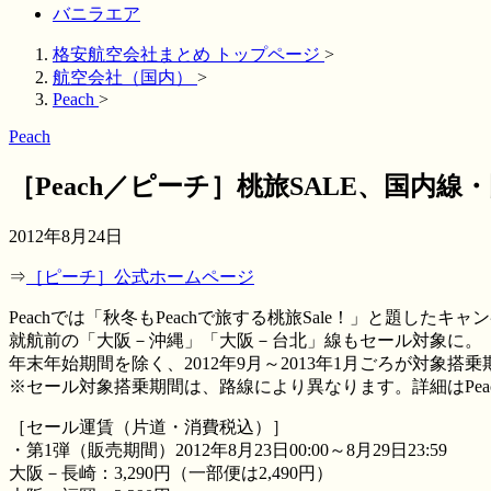
バニラエア
格安航空会社まとめ トップページ
>
航空会社（国内）
>
Peach
>
Peach
［Peach／ピーチ］桃旅SALE、国
2012年8月24日
⇒
［ピーチ］公式ホームページ
Peachでは「秋冬もPeachで旅する桃旅Sale！」と題
就航前の「大阪－沖縄」「大阪－台北」線もセール対象に。
年末年始期間を除く、2012年9月～2013年1月ごろが対
※セール対象搭乗期間は、路線により異なります。詳細はPea
［セール運賃（片道・消費税込）］
・第1弾（販売期間）2012年8月23日00:00～8月29日23:59
大阪－長崎：3,290円（一部便は2,490円）