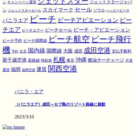
ジェットスター
ジェットスタージャパ
ン
キャンペーン運賃
スカイマーク
セール
ン
ソウル
ジェットスターセール
ハッピーピーチ
ピーチ
ピーチアビエーション
ピー
バニラエア
チエア
ピーチ・アビエーション
ピーチセール
ピーチエアー
ピーチ航空
ピーチ飛行
ピーチ国際線
ピーチ予約
機
成田空港
国内線
国際線
大阪
成田
支払手数料
予約
台北
札幌
沖縄
新千歳空港
燃油サーチャージ
東京
新路線
時刻表
片道
関西空港
運賃
福岡
運賃
福岡空港
バニラ・エア
［バニラエア］成田～セブ島のリゾート路線に就航
2023/3/10