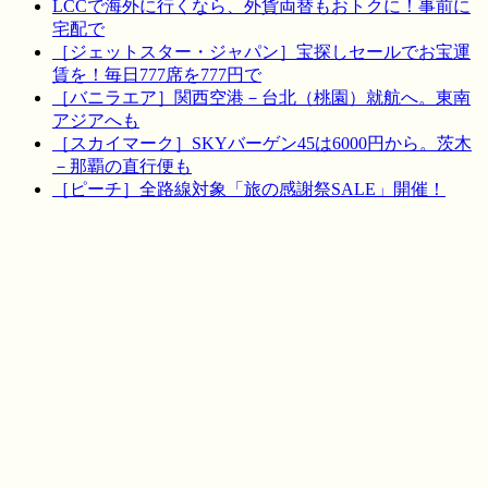
LCCで海外に行くなら、外貨両替もおトクに！事前に
宅配で
［ジェットスター・ジャパン］宝探しセールでお宝運
賃を！毎日777席を777円で
［バニラエア］関西空港－台北（桃園）就航へ。東南
アジアへも
［スカイマーク］SKYバーゲン45は6000円から。茨木
－那覇の直行便も
［ピーチ］全路線対象「旅の感謝祭SALE」開催！