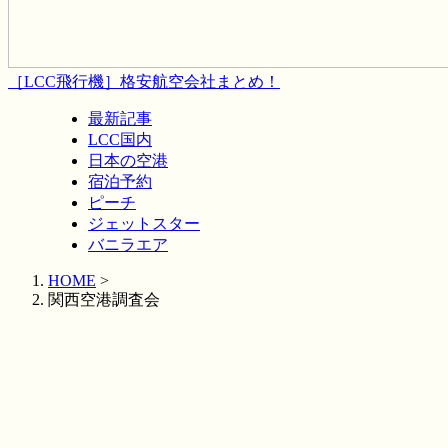
［LCC飛行機］格安航空会社まとめ！
最新記事
LCC国内
日本の空港
宿泊予約
ピーチ
ジェットスター
バニラエア
HOME
>
関西空港調査会