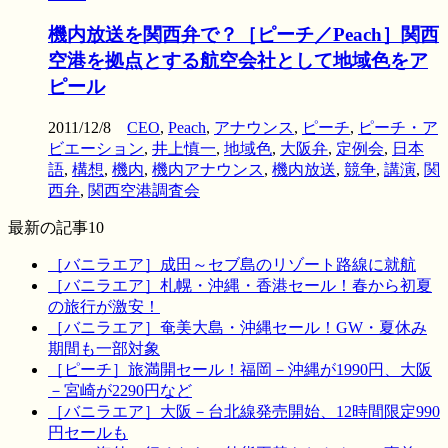
機内放送を関西弁で？［ピーチ／Peach］関西
空港を拠点とする航空会社として地域色をア
ピール
2011/12/8
CEO
,
Peach
,
アナウンス
,
ピーチ
,
ピーチ・ア
ビエーション
,
井上慎一
,
地域色
,
大阪弁
,
定例会
,
日本
語
,
構想
,
機内
,
機内アナウンス
,
機内放送
,
競争
,
講演
,
関
西弁
,
関西空港調査会
最新の記事10
［バニラエア］成田～セブ島のリゾート路線に就航
［バニラエア］札幌・沖縄・香港セール！春から初夏
の旅行が激安！
［バニラエア］奄美大島・沖縄セール！GW・夏休み
期間も一部対象
［ピーチ］旅満開セール！福岡－沖縄が1990円、大阪
－宮崎が2290円など
［バニラエア］大阪－台北線発売開始、12時間限定990
円セールも