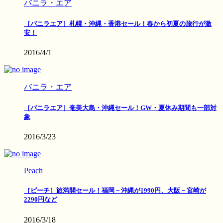
バニラ・エア
［バニラエア］札幌・沖縄・香港セール！春から初夏の旅行が激
安！
2016/4/1
バニラ・エア
［バニラエア］奄美大島・沖縄セール！GW・夏休み期間も一部対
象
2016/3/23
Peach
［ピーチ］旅満開セール！福岡－沖縄が1990円、大阪－宮崎が
2290円など
2016/3/18