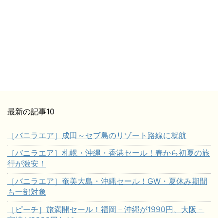
最新の記事10
［バニラエア］成田～セブ島のリゾート路線に就航
［バニラエア］札幌・沖縄・香港セール！春から初夏の旅
行が激安！
［バニラエア］奄美大島・沖縄セール！GW・夏休み期間
も一部対象
［ピーチ］旅満開セール！福岡－沖縄が1990円、大阪－