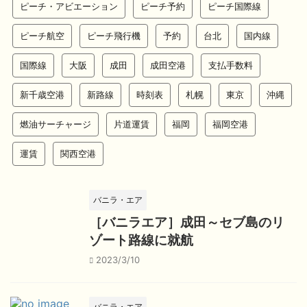
ピーチ・アビエーション
ピーチ予約
ピーチ国際線
ピーチ航空
ピーチ飛行機
予約
台北
国内線
国際線
大阪
成田
成田空港
支払手数料
新千歳空港
新路線
時刻表
札幌
東京
沖縄
燃油サーチャージ
片道運賃
福岡
福岡空港
運賃
関西空港
バニラ・エア
［バニラエア］成田～セブ島のリ
ゾート路線に就航
2023/3/10
バニラ・エア