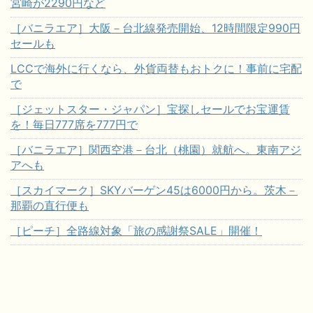
宮崎が2290円など
［バニラエア］大阪－台北線発売開始、12時間限定990円
セールも
LCCで海外に行くなら、外貨両替もおトクに！事前に宅配
で
［ジェットスター・ジャパン］宝探しセールでお宝運賃
を！毎日777席を777円で
［バニラエア］関西空港－台北（桃園）就航へ。東南アジ
アへも
［スカイマーク］SKYバーゲン45は6000円から。茨木－
那覇の直行便も
［ピーチ］全路線対象「旅の感謝祭SALE」開催！