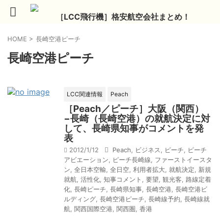
［LCC飛行機］格安航空会社まとめ！
HOME
>
長崎空港ピーチ
長崎空港ピーチ
LCC関連情報
Peach
［Peach／ピーチ］大阪（関西）
−長崎（長崎空港）の就航決定に対
して、長崎県知事がコメントを発
表
2012/1/12
Peach
,
ビジネス
,
ピーチ
,
ピーチ
アビエーション
,
ピーチ長崎線
,
ファーストイースタ
ン
,
全日本空輸
,
全日空
,
利用者拡大
,
就航決定
,
新規
就航
,
活性化
,
知事コメント
,
要望
,
観光客
,
路線定着
化
,
長崎ピーチ
,
長崎県知事
,
長崎空港
,
長崎空港ビ
ルディング
,
長崎空港ピーチ
,
長崎線予約
,
長崎線就
航
,
関西国際空港
,
関西圏
,
香港