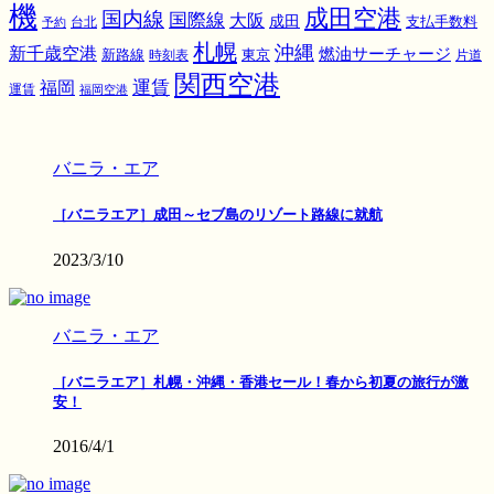
機
成田空港
国内線
国際線
大阪
成田
支払手数料
予約
台北
札幌
沖縄
新千歳空港
燃油サーチャージ
東京
新路線
時刻表
片道
関西空港
運賃
福岡
運賃
福岡空港
バニラ・エア
［バニラエア］成田～セブ島のリゾート路線に就航
2023/3/10
バニラ・エア
［バニラエア］札幌・沖縄・香港セール！春から初夏の旅行が激
安！
2016/4/1