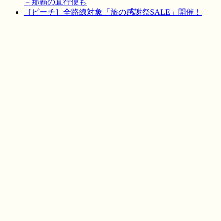
－那覇の直行便も
［ピーチ］全路線対象「旅の感謝祭SALE」開催！