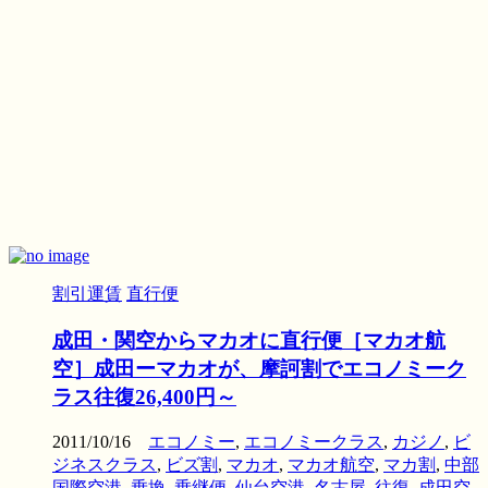
割引運賃
直行便
成田・関空からマカオに直行便［マカオ航
空］成田ーマカオが、摩訶割でエコノミーク
ラス往復26,400円～
2011/10/16
エコノミー
,
エコノミークラス
,
カジノ
,
ビ
ジネスクラス
,
ビズ割
,
マカオ
,
マカオ航空
,
マカ割
,
中部
国際空港
,
乗換
,
乗継便
,
仙台空港
,
名古屋
,
往復
,
成田空