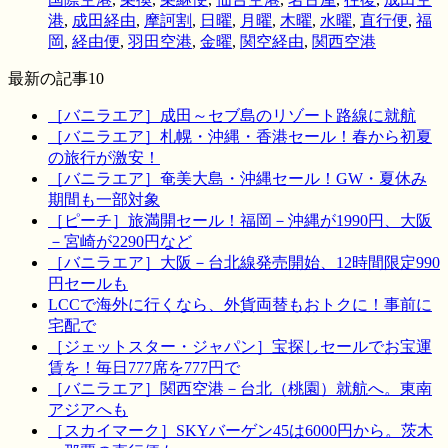
港
,
成田経由
,
摩訶割
,
日曜
,
月曜
,
木曜
,
水曜
,
直行便
,
福
岡
,
経由便
,
羽田空港
,
金曜
,
関空経由
,
関西空港
最新の記事10
［バニラエア］成田～セブ島のリゾート路線に就航
［バニラエア］札幌・沖縄・香港セール！春から初夏
の旅行が激安！
［バニラエア］奄美大島・沖縄セール！GW・夏休み
期間も一部対象
［ピーチ］旅満開セール！福岡－沖縄が1990円、大阪
－宮崎が2290円など
［バニラエア］大阪－台北線発売開始、12時間限定990
円セールも
LCCで海外に行くなら、外貨両替もおトクに！事前に
宅配で
［ジェットスター・ジャパン］宝探しセールでお宝運
賃を！毎日777席を777円で
［バニラエア］関西空港－台北（桃園）就航へ。東南
アジアへも
［スカイマーク］SKYバーゲン45は6000円から。茨木