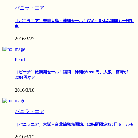
バニラ・エア
［バニラエア］奄美大島・沖縄セール！GW・夏休み期間も一部対
象
2016/3/23
Peach
［ピーチ］旅満開セール！福岡－沖縄が1990円、大阪－宮崎が
2290円など
2016/3/18
バニラ・エア
［バニラエア］大阪－台北線発売開始、12時間限定990円セールも
2016/3/15