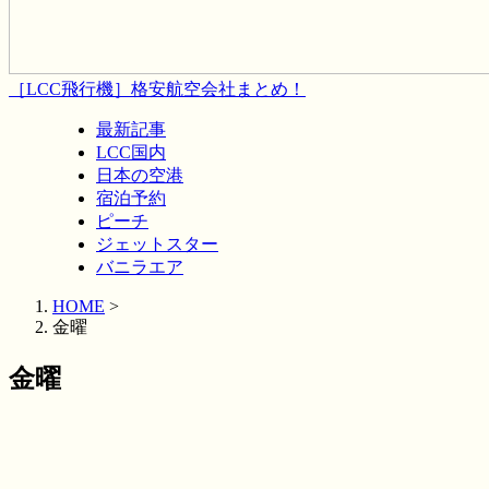
［LCC飛行機］格安航空会社まとめ！
最新記事
LCC国内
日本の空港
宿泊予約
ピーチ
ジェットスター
バニラエア
HOME
>
金曜
金曜