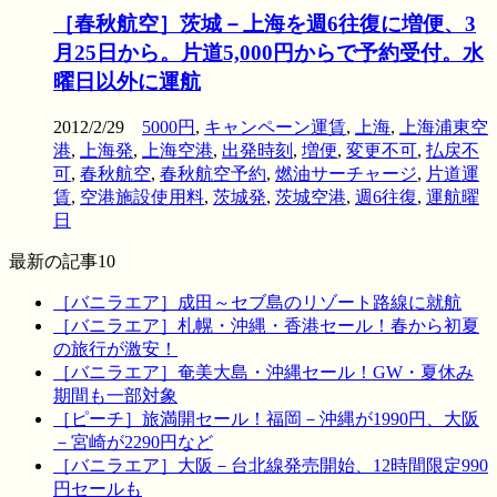
［春秋航空］茨城－上海を週6往復に増便、3
月25日から。片道5,000円からで予約受付。水
曜日以外に運航
2012/2/29
5000円
,
キャンペーン運賃
,
上海
,
上海浦東空
港
,
上海発
,
上海空港
,
出発時刻
,
増便
,
変更不可
,
払戻不
可
,
春秋航空
,
春秋航空予約
,
燃油サーチャージ
,
片道運
賃
,
空港施設使用料
,
茨城発
,
茨城空港
,
週6往復
,
運航曜
日
最新の記事10
［バニラエア］成田～セブ島のリゾート路線に就航
［バニラエア］札幌・沖縄・香港セール！春から初夏
の旅行が激安！
［バニラエア］奄美大島・沖縄セール！GW・夏休み
期間も一部対象
［ピーチ］旅満開セール！福岡－沖縄が1990円、大阪
－宮崎が2290円など
［バニラエア］大阪－台北線発売開始、12時間限定990
円セールも