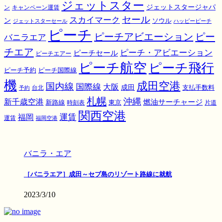
ジェットスター
ジェットスタージャパ
ン
キャンペーン運賃
スカイマーク
セール
ン
ソウル
ジェットスターセール
ハッピーピーチ
ピーチ
ピーチアビエーション
ピー
バニラエア
チエア
ピーチ・アビエーション
ピーチセール
ピーチエアー
ピーチ航空
ピーチ飛行
ピーチ国際線
ピーチ予約
機
成田空港
国内線
国際線
大阪
成田
支払手数料
予約
台北
札幌
沖縄
新千歳空港
燃油サーチャージ
東京
新路線
時刻表
片道
関西空港
運賃
福岡
運賃
福岡空港
バニラ・エア
［バニラエア］成田～セブ島のリゾート路線に就航
2023/3/10