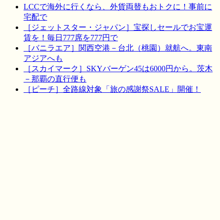
LCCで海外に行くなら、外貨両替もおトクに！事前に
宅配で
［ジェットスター・ジャパン］宝探しセールでお宝運
賃を！毎日777席を777円で
［バニラエア］関西空港－台北（桃園）就航へ。東南
アジアへも
［スカイマーク］SKYバーゲン45は6000円から。茨木
－那覇の直行便も
［ピーチ］全路線対象「旅の感謝祭SALE」開催！