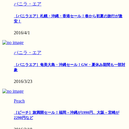
バニラ・エア
［バニラエア］札幌・沖縄・香港セール！春から初夏の旅行が激
安！
2016/4/1
バニラ・エア
［バニラエア］奄美大島・沖縄セール！GW・夏休み期間も一部対
象
2016/3/23
Peach
［ピーチ］旅満開セール！福岡－沖縄が1990円、大阪－宮崎が
2290円など