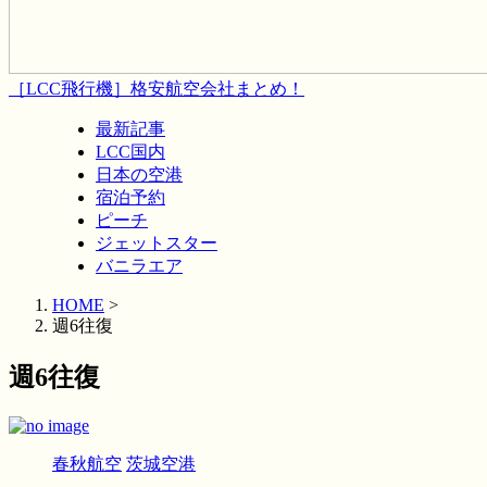
［LCC飛行機］格安航空会社まとめ！
最新記事
LCC国内
日本の空港
宿泊予約
ピーチ
ジェットスター
バニラエア
HOME
>
週6往復
週6往復
春秋航空
茨城空港