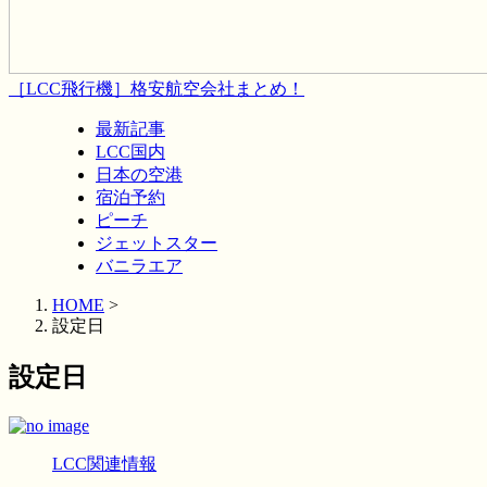
［LCC飛行機］格安航空会社まとめ！
最新記事
LCC国内
日本の空港
宿泊予約
ピーチ
ジェットスター
バニラエア
HOME
>
設定日
設定日
LCC関連情報