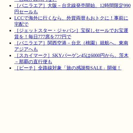
［バニラエア］大阪－台北線発売開始、12時間限定990
円セールも
LCCで海外に行くなら、外貨両替もおトクに！事前に
宅配で
［ジェットスター・ジャパン］宝探しセールでお宝運
賃を！毎日777席を777円で
［バニラエア］関西空港－台北（桃園）就航へ。東南
アジアへも
［スカイマーク］SKYバーゲン45は6000円から。茨木
－那覇の直行便も
［ピーチ］全路線対象「旅の感謝祭SALE」開催！