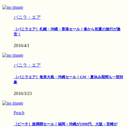
バニラ・エア
［バニラエア］札幌・沖縄・香港セール！春から初夏の旅行が激
安！
2016/4/1
バニラ・エア
［バニラエア］奄美大島・沖縄セール！GW・夏休み期間も一部対
象
2016/3/23
Peach
［ピーチ］旅満開セール！福岡－沖縄が1990円、大阪－宮崎が