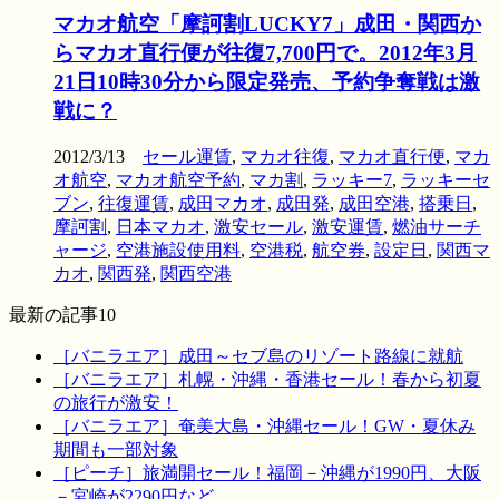
マカオ航空「摩訶割LUCKY7」成田・関西か
らマカオ直行便が往復7,700円で。2012年3月
21日10時30分から限定発売、予約争奪戦は激
戦に？
2012/3/13
セール運賃
,
マカオ往復
,
マカオ直行便
,
マカ
オ航空
,
マカオ航空予約
,
マカ割
,
ラッキー7
,
ラッキーセ
ブン
,
往復運賃
,
成田マカオ
,
成田発
,
成田空港
,
搭乗日
,
摩訶割
,
日本マカオ
,
激安セール
,
激安運賃
,
燃油サーチ
ャージ
,
空港施設使用料
,
空港税
,
航空券
,
設定日
,
関西マ
カオ
,
関西発
,
関西空港
最新の記事10
［バニラエア］成田～セブ島のリゾート路線に就航
［バニラエア］札幌・沖縄・香港セール！春から初夏
の旅行が激安！
［バニラエア］奄美大島・沖縄セール！GW・夏休み
期間も一部対象
［ピーチ］旅満開セール！福岡－沖縄が1990円、大阪
－宮崎が2290円など