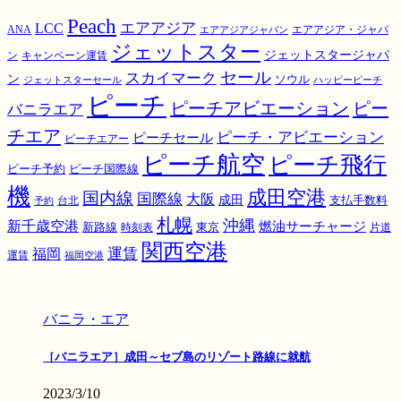
Peach
エアアジア
LCC
ANA
エアアジア・ジャパ
エアアジアジャパン
ジェットスター
ジェットスタージャパ
ン
キャンペーン運賃
スカイマーク
セール
ン
ソウル
ジェットスターセール
ハッピーピーチ
ピーチ
ピーチアビエーション
ピー
バニラエア
チエア
ピーチ・アビエーション
ピーチセール
ピーチエアー
ピーチ航空
ピーチ飛行
ピーチ国際線
ピーチ予約
機
成田空港
国内線
国際線
大阪
成田
支払手数料
予約
台北
札幌
沖縄
新千歳空港
燃油サーチャージ
東京
新路線
時刻表
片道
関西空港
運賃
福岡
運賃
福岡空港
バニラ・エア
［バニラエア］成田～セブ島のリゾート路線に就航
2023/3/10