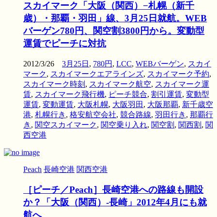
スカイマーク「大阪（関西）−札幌（新千
歳）・那覇・羽田」線、3月25日就航。WEB
バーゲン780円、関空割3800円から。変動型
運賃でピーチに対抗
2012/3/26
3月25日
,
780円
,
LCC
,
WEBバーゲン
,
スカイ
マーク
,
スカイマークエアラインズ
,
スカイマーク予約
,
スカイマーク時刻
,
スカイマーク航空
,
スカイマーク運
賃
,
スカイマーク飛行機
,
ピーチ競合
,
割引運賃
,
変動型
運賃
,
変動運賃
,
大阪札幌
,
大阪羽田
,
大阪那覇
,
新千歳空
港
,
札幌行き
,
格安航空会社
,
競合路線
,
羽田行き
,
那覇行
き
,
関空スカイマーク
,
関空乗り入れ
,
関空割
,
関西割
,
関
西空港
Peach
長崎空港
関西空港
［ピーチ／Peach］長崎空港への路線も開設
か？「大阪（関西）‐長崎」2012年4月にも就
航へ