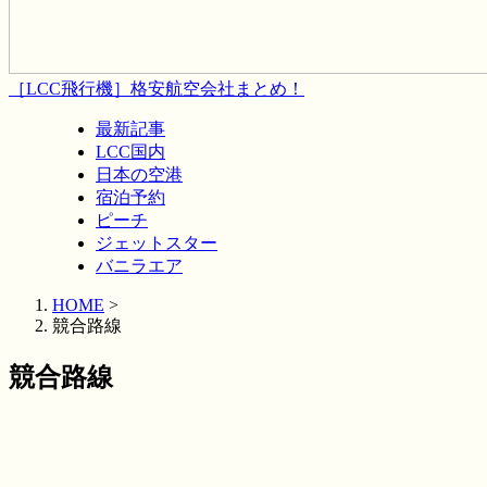
［LCC飛行機］格安航空会社まとめ！
最新記事
LCC国内
日本の空港
宿泊予約
ピーチ
ジェットスター
バニラエア
HOME
>
競合路線
競合路線