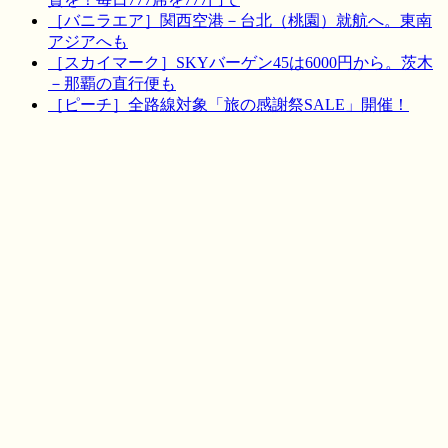
［バニラエア］関西空港－台北（桃園）就航へ。東南
アジアへも
［スカイマーク］SKYバーゲン45は6000円から。茨木
－那覇の直行便も
［ピーチ］全路線対象「旅の感謝祭SALE」開催！