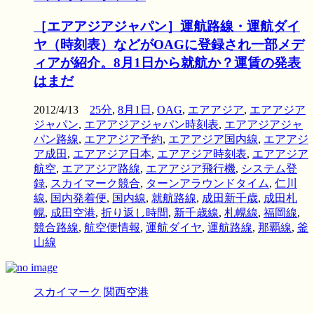
［エアアジアジャパン］運航路線・運航ダイ
ヤ（時刻表）などがOAGに登録され一部メデ
ィアが紹介。8月1日から就航か？運賃の発表
はまだ
2012/4/13
25分
,
8月1日
,
OAG
,
エアアジア
,
エアアジア
ジャパン
,
エアアジアジャパン時刻表
,
エアアジアジャ
パン路線
,
エアアジア予約
,
エアアジア国内線
,
エアアジ
ア成田
,
エアアジア日本
,
エアアジア時刻表
,
エアアジア
航空
,
エアアジア路線
,
エアアジア飛行機
,
システム登
録
,
スカイマーク競合
,
ターンアラウンドタイム
,
仁川
線
,
国内発着便
,
国内線
,
就航路線
,
成田新千歳
,
成田札
幌
,
成田空港
,
折り返し時間
,
新千歳線
,
札幌線
,
福岡線
,
競合路線
,
航空便情報
,
運航ダイヤ
,
運航路線
,
那覇線
,
釜
山線
スカイマーク
関西空港