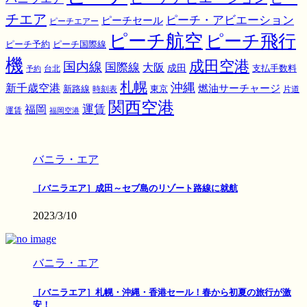
チエア
ピーチ・アビエーション
ピーチセール
ピーチエアー
ピーチ航空
ピーチ飛行
ピーチ国際線
ピーチ予約
機
成田空港
国内線
国際線
大阪
成田
支払手数料
予約
台北
札幌
沖縄
新千歳空港
燃油サーチャージ
東京
新路線
時刻表
片道
関西空港
運賃
福岡
運賃
福岡空港
バニラ・エア
［バニラエア］成田～セブ島のリゾート路線に就航
2023/3/10
バニラ・エア
［バニラエア］札幌・沖縄・香港セール！春から初夏の旅行が激
安！