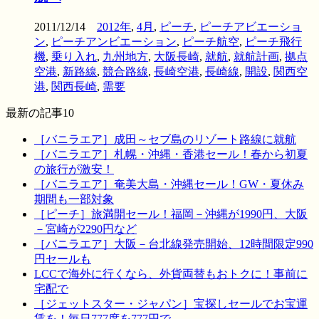
2011/12/14
2012年
,
4月
,
ピーチ
,
ピーチアビエーショ
ン
,
ピーチアンビエーション
,
ピーチ航空
,
ピーチ飛行
機
,
乗り入れ
,
九州地方
,
大阪長崎
,
就航
,
就航計画
,
拠点
空港
,
新路線
,
競合路線
,
長崎空港
,
長崎線
,
開設
,
関西空
港
,
関西長崎
,
需要
最新の記事10
［バニラエア］成田～セブ島のリゾート路線に就航
［バニラエア］札幌・沖縄・香港セール！春から初夏
の旅行が激安！
［バニラエア］奄美大島・沖縄セール！GW・夏休み
期間も一部対象
［ピーチ］旅満開セール！福岡－沖縄が1990円、大阪
－宮崎が2290円など
［バニラエア］大阪－台北線発売開始、12時間限定990
円セールも
LCCで海外に行くなら、外貨両替もおトクに！事前に
宅配で
［ジェットスター・ジャパン］宝探しセールでお宝運
賃を！毎日777席を777円で