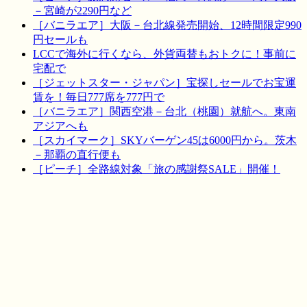
－宮崎が2290円など
［バニラエア］大阪－台北線発売開始、12時間限定990
円セールも
LCCで海外に行くなら、外貨両替もおトクに！事前に
宅配で
［ジェットスター・ジャパン］宝探しセールでお宝運
賃を！毎日777席を777円で
［バニラエア］関西空港－台北（桃園）就航へ。東南
アジアへも
［スカイマーク］SKYバーゲン45は6000円から。茨木
－那覇の直行便も
［ピーチ］全路線対象「旅の感謝祭SALE」開催！