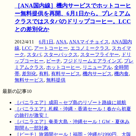
［ANA国内線］機内サービスでホットコーヒ
ー無料提供を再開、6月1日から。プレミアム
クラスではスタバのドリップコーヒー。LCC
との差別化か
2012/4/11
6月1日
,
ANA
,
ANAマイチョイス
,
ANA国内
線
,
LCC
,
アートコーヒー
,
エコノミークラス
,
スカイマ
ーク
,
スタバ
,
スターバックス
,
スターフライヤー
,
ドリ
ップコーヒー
,
ピーチ
,
フジドリームエアラインズ
,
プレ
ミアムクラス
,
ホットコーヒー
,
リニューアル
,
全時間
帯
,
差別化
,
有料
,
有料サービス
,
機内サービス
,
機内食
,
無料サービス
,
無料提供
最新の記事10
［バニラエア］成田～セブ島のリゾート路線に就航
［バニラエア］札幌・沖縄・香港セール！春から初夏
の旅行が激安！
［バニラエア］奄美大島・沖縄セール！GW・夏休み
期間も一部対象
［ピーチ］旅満開セール！福岡－沖縄が1990円、大阪