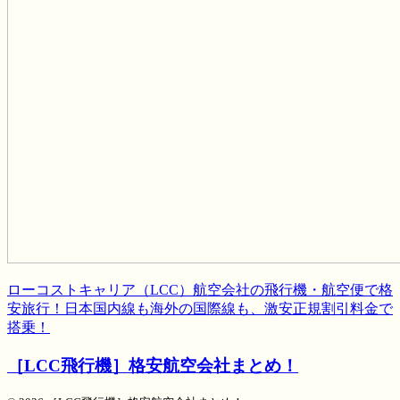
ローコストキャリア（LCC）航空会社の飛行機・航空便で格
安旅行！日本国内線も海外の国際線も、激安正規割引料金で
搭乗！
［LCC飛行機］格安航空会社まとめ！