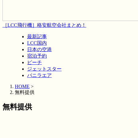
［LCC飛行機］格安航空会社まとめ！
最新記事
LCC国内
日本の空港
宿泊予約
ピーチ
ジェットスター
バニラエア
HOME
>
無料提供
無料提供