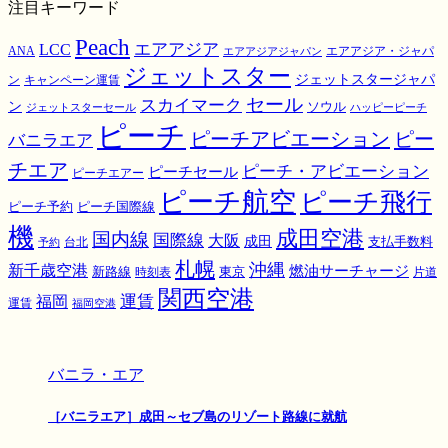
注目キーワード
Peach
エアアジア
LCC
ANA
エアアジア・ジャパ
エアアジアジャパン
ジェットスター
ジェットスタージャパ
ン
キャンペーン運賃
スカイマーク
セール
ン
ソウル
ジェットスターセール
ハッピーピーチ
ピーチ
ピーチアビエーション
ピー
バニラエア
チエア
ピーチ・アビエーション
ピーチセール
ピーチエアー
ピーチ航空
ピーチ飛行
ピーチ国際線
ピーチ予約
機
成田空港
国内線
国際線
大阪
成田
支払手数料
予約
台北
札幌
沖縄
新千歳空港
燃油サーチャージ
東京
新路線
時刻表
片道
関西空港
運賃
福岡
運賃
福岡空港
バニラ・エア
［バニラエア］成田～セブ島のリゾート路線に就航