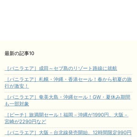
最新の記事10
［バニラエア］成田～セブ島のリゾート路線に就航
［バニラエア］札幌・沖縄・香港セール！春から初夏の旅
行が激安！
［バニラエア］奄美大島・沖縄セール！GW・夏休み期間
も一部対象
［ピーチ］旅満開セール！福岡－沖縄が1990円、大阪－
宮崎が2290円など
［バニラエア］大阪－台北線発売開始、12時間限定990円