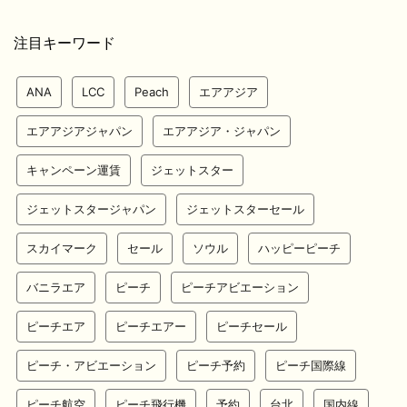
注目キーワード
ANA
LCC
Peach
エアアジア
エアアジアジャパン
エアアジア・ジャパン
キャンペーン運賃
ジェットスター
ジェットスタージャパン
ジェットスターセール
スカイマーク
セール
ソウル
ハッピーピーチ
バニラエア
ピーチ
ピーチアビエーション
ピーチエア
ピーチエアー
ピーチセール
ピーチ・アビエーション
ピーチ予約
ピーチ国際線
ピーチ航空
ピーチ飛行機
予約
台北
国内線