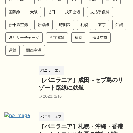
国際線
大阪
成田
成田空港
支払手数料
新千歳空港
新路線
時刻表
札幌
東京
沖縄
燃油サーチャージ
片道運賃
福岡
福岡空港
運賃
関西空港
バニラ・エア
［バニラエア］成田～セブ島のリ
ゾート路線に就航
2023/3/10
バニラ・エア
［バニラエア］札幌・沖縄・香港