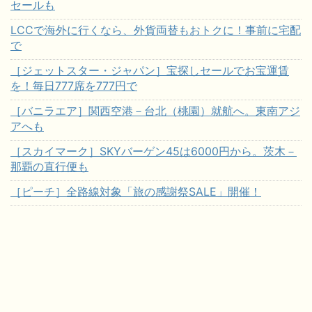
セールも
LCCで海外に行くなら、外貨両替もおトクに！事前に宅配
で
［ジェットスター・ジャパン］宝探しセールでお宝運賃
を！毎日777席を777円で
［バニラエア］関西空港－台北（桃園）就航へ。東南アジ
アへも
［スカイマーク］SKYバーゲン45は6000円から。茨木－
那覇の直行便も
［ピーチ］全路線対象「旅の感謝祭SALE」開催！