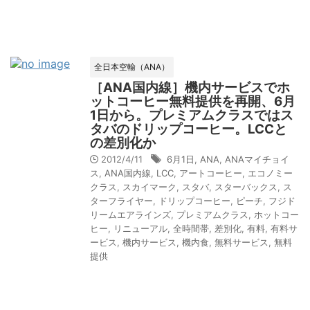
全日本空輸（ANA）
［ANA国内線］機内サービスでホ
ットコーヒー無料提供を再開、6月
1日から。プレミアムクラスではス
タバのドリップコーヒー。LCCと
の差別化か
2012/4/11
6月1日
,
ANA
,
ANAマイチョイ
ス
,
ANA国内線
,
LCC
,
アートコーヒー
,
エコノミー
クラス
,
スカイマーク
,
スタバ
,
スターバックス
,
ス
ターフライヤー
,
ドリップコーヒー
,
ピーチ
,
フジド
リームエアラインズ
,
プレミアムクラス
,
ホットコー
ヒー
,
リニューアル
,
全時間帯
,
差別化
,
有料
,
有料サ
ービス
,
機内サービス
,
機内食
,
無料サービス
,
無料
提供