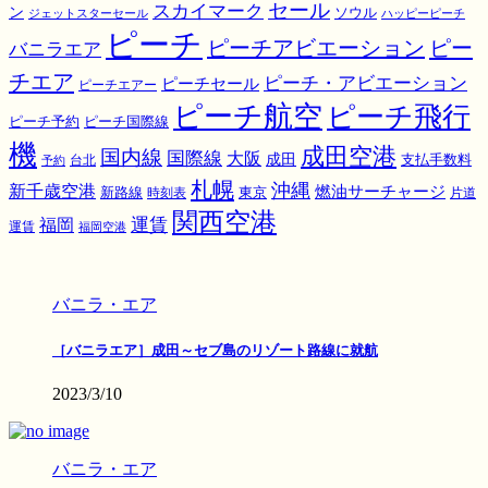
スカイマーク
セール
ン
ソウル
ジェットスターセール
ハッピーピーチ
ピーチ
ピーチアビエーション
ピー
バニラエア
チエア
ピーチ・アビエーション
ピーチセール
ピーチエアー
ピーチ航空
ピーチ飛行
ピーチ国際線
ピーチ予約
機
成田空港
国内線
国際線
大阪
成田
支払手数料
予約
台北
札幌
沖縄
新千歳空港
燃油サーチャージ
東京
新路線
時刻表
片道
関西空港
運賃
福岡
運賃
福岡空港
バニラ・エア
［バニラエア］成田～セブ島のリゾート路線に就航
2023/3/10
バニラ・エア