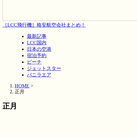
［LCC飛行機］格安航空会社まとめ！
最新記事
LCC国内
日本の空港
宿泊予約
ピーチ
ジェットスター
バニラエア
HOME
>
正月
正月