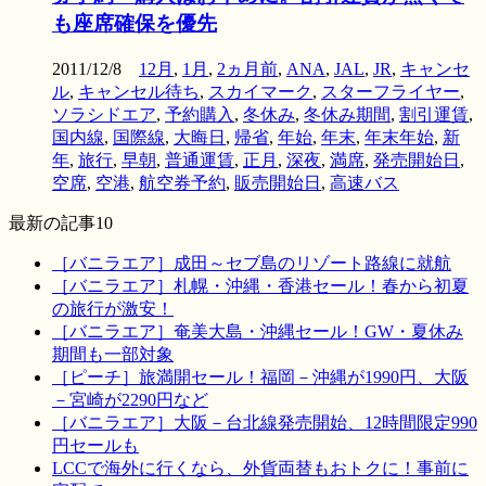
も座席確保を優先
2011/12/8
12月
,
1月
,
2ヵ月前
,
ANA
,
JAL
,
JR
,
キャンセ
ル
,
キャンセル待ち
,
スカイマーク
,
スターフライヤー
,
ソラシドエア
,
予約購入
,
冬休み
,
冬休み期間
,
割引運賃
,
国内線
,
国際線
,
大晦日
,
帰省
,
年始
,
年末
,
年末年始
,
新
年
,
旅行
,
早朝
,
普通運賃
,
正月
,
深夜
,
満席
,
発売開始日
,
空席
,
空港
,
航空券予約
,
販売開始日
,
高速バス
最新の記事10
［バニラエア］成田～セブ島のリゾート路線に就航
［バニラエア］札幌・沖縄・香港セール！春から初夏
の旅行が激安！
［バニラエア］奄美大島・沖縄セール！GW・夏休み
期間も一部対象
［ピーチ］旅満開セール！福岡－沖縄が1990円、大阪
－宮崎が2290円など
［バニラエア］大阪－台北線発売開始、12時間限定990
円セールも
LCCで海外に行くなら、外貨両替もおトクに！事前に