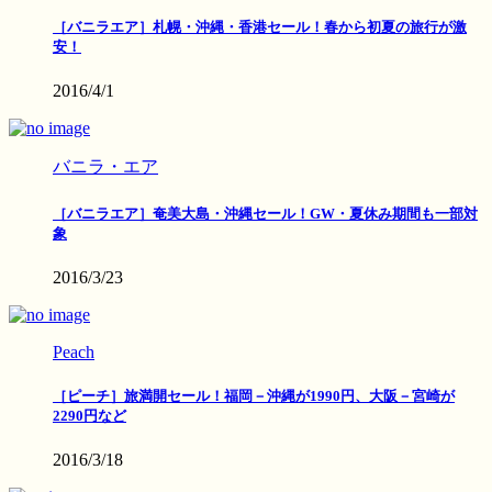
［バニラエア］札幌・沖縄・香港セール！春から初夏の旅行が激
安！
2016/4/1
バニラ・エア
［バニラエア］奄美大島・沖縄セール！GW・夏休み期間も一部対
象
2016/3/23
Peach
［ピーチ］旅満開セール！福岡－沖縄が1990円、大阪－宮崎が
2290円など
2016/3/18