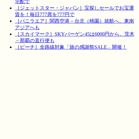
宅配で
［ジェットスター・ジャパン］宝探しセールでお宝運
賃を！毎日777席を777円で
［バニラエア］関西空港－台北（桃園）就航へ。東南
アジアへも
［スカイマーク］SKYバーゲン45は6000円から。茨木
－那覇の直行便も
［ピーチ］全路線対象「旅の感謝祭SALE」開催！