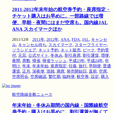
2011-2012年末年始の航空券予約・座席指定・
チケット購入はお早めに。一部路線では増
便、早朝・夜間にはまだ空席も。国内線JAL
ANA スカイマークほか
2011/12/8
2011年
,
2012年
,
ANA
,
FDA
,
JAL
,
キャンセ
ル
,
キャンセル待ち
,
スカイマーク
,
スターフライヤー
,
ソラシドエア
,
ネット予約
,
ネット販売
,
ピーク
,
予約受
付
,
元旦
,
公式サイト
,
冬休み
,
割引座席
,
割引運賃
,
増便
,
夜間
,
席数
,
帰省
,
帰省ラッシュ
,
平成23年
,
平成24年
,
年
明け
,
年末
,
年末年始
,
座席指定
,
往復
,
旅行
,
早朝便
,
普通
運賃
,
正月
,
深夜便
,
混雑
,
満席
,
発売開始日
,
直前
,
空席
,
空席照会
,
空席確認
,
繁忙期
,
臨時便
,
航空券
,
設定
,
購入
航空路線全般ニュース
年末年始・冬休み期間の国内線・国際線航空
券予約・購入はお早めに。割引運賃が無くて