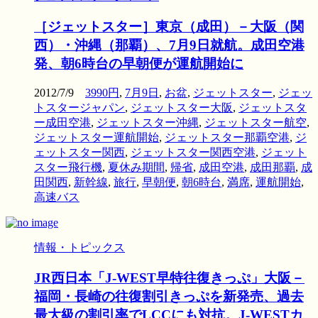
［ジェットスター］東京（成田）－大阪（関
西）・沖縄（那覇）、7月9日就航。成田空港
発、朝6時台の早朝便が運航開始に
2012/7/9
3990円
,
7月9日
,
お盆
,
ジェットスター
,
ジェッ
トスタージャパン
,
ジェットスター大阪
,
ジェットスタ
ー成田空港
,
ジェットスター沖縄
,
ジェットスター航空
,
ジェットスター運航開始
,
ジェットスター那覇空港
,
ジ
ェットスター関西
,
ジェットスター関西空港
,
ジェット
スター飛行機
,
夏休み期間
,
帰省
,
成田空港
,
成田那覇
,
成
田関西
,
新幹線
,
旅行
,
早朝便
,
朝6時台
,
満席
,
運航開始
,
高速バス
情報・トピックス
JR西日本「J-WEST早特往復きっぷ」大阪－
福岡・長崎の往復割引きっぷを新発売、過去
最大級の割引率でLCCにも対抗。J-WESTカ