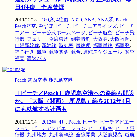
日4往復、全席禁煙
2011/12/18
180席
,
4往復
,
A320
,
ANA
,
ANA系
,
Peach
,
Peach航空
,
みずほ
,
ピーチ
,
ピーチエアラインズ
,
ピーチ
エアー
,
ピーチ公式ホームページ
,
ピーチ航空
,
ピーチ飛
行機
,
フェリー
,
全席禁煙
,
到着時刻
,
大阪発
,
大阪福岡
,
山陽新幹線
,
新幹線
,
時刻表
,
最終便
,
福岡最終
,
福岡発
,
福岡行き
,
競争
,
競争関係
,
競合
,
運航スケジュール
,
関空
福岡
,
高速バス
Peach
関西空港
鹿児島空港
［ピーチ／Peach］鹿児島空港への路線も開設
か。「大阪（関西）‐鹿児島」線を2012年4月
にも就航する計画も
2011/12/14
2012年
,
4月
,
Peach
,
ピーチ
,
ピーチアビエー
ション
,
ピーチアンビエーション
,
ピーチ航空
,
ピーチ飛
行機
,
九州地方
,
九州新幹線
,
全線開業
,
大阪鹿児島
,
就航