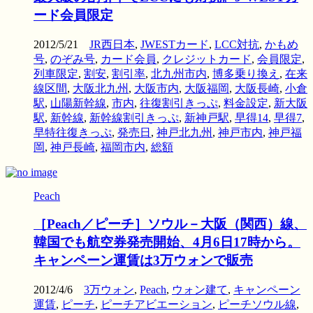
ード会員限定
2012/5/21
JR西日本
,
JWESTカード
,
LCC対抗
,
かもめ
号
,
のぞみ号
,
カード会員
,
クレジットカード
,
会員限定
,
列車限定
,
割安
,
割引率
,
北九州市内
,
博多乗り換え
,
在来
線区間
,
大阪北九州
,
大阪市内
,
大阪福岡
,
大阪長崎
,
小倉
駅
,
山陽新幹線
,
市内
,
往復割引きっぷ
,
料金設定
,
新大阪
駅
,
新幹線
,
新幹線割引きっぷ
,
新神戸駅
,
早得14
,
早得7
,
早特往復きっぷ
,
発売日
,
神戸北九州
,
神戸市内
,
神戸福
岡
,
神戸長崎
,
福岡市内
,
総額
Peach
［Peach／ピーチ］ソウル－大阪（関西）線、
韓国でも航空券発売開始、4月6日17時から。
キャンペーン運賃は3万ウォンで販売
2012/4/6
3万ウォン
,
Peach
,
ウォン建て
,
キャンペーン
運賃
,
ピーチ
,
ピーチアビエーション
,
ピーチソウル線
,