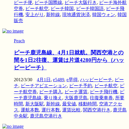
ピーチ便
,
ピーチ国際線
,
ピーチ大阪行き
,
ピーチ海外航
空券
,
ピーチ航空
,
ピーチ韓国
,
ピーチ韓国語
,
ピーチ飛
行機
,
安上がり
,
新幹線
,
現地通貨決済
,
韓国ウォン
,
韓国
販売
Peach
ピーチ鹿児島線、4月1日就航。関西空港との
間を1日2往復、運賃は片道4280円から（ハッ
ピーピーチ）
2012/3/30
4月1日
,
e5489
,
e早得
,
ハッピーピーチ
,
ピー
チ
,
ピーチアビエーション
,
ピーチ予約
,
ピーチ航空
,
ピ
ーチ航空券
,
ピーチ購入
,
ピーチ運賃
,
ピーチ飛行機
,
ピ
ーチ鹿児島線
,
乗り換え
,
大阪鹿児島
,
往復乗車券
,
所要
時間
,
新大阪駅
,
新幹線
,
最安値
,
移動時間
,
空港アクセ
ス
,
運航本数
,
運行本数
,
運賃比較
,
関西空港行き
,
鹿児島
中央駅
,
鹿児島空港行き