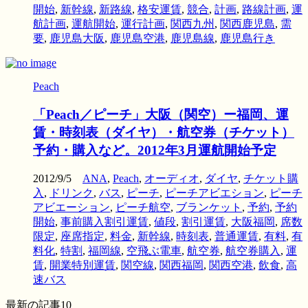
開始
,
新幹線
,
新路線
,
格安運賃
,
競合
,
計画
,
路線計画
,
運
航計画
,
運航開始
,
運行計画
,
関西九州
,
関西鹿児島
,
需
要
,
鹿児島大阪
,
鹿児島空港
,
鹿児島線
,
鹿児島行き
Peach
「Peach／ピーチ」大阪（関空）ー福岡、運
賃・時刻表（ダイヤ）・航空券（チケット）
予約・購入など。2012年3月運航開始予定
2012/9/5
ANA
,
Peach
,
オーディオ
,
ダイヤ
,
チケット購
入
,
ドリンク
,
バス
,
ピーチ
,
ピーチアビエション
,
ピーチ
アビエーション
,
ピーチ航空
,
ブランケット
,
予約
,
予約
開始
,
事前購入割引運賃
,
値段
,
割引運賃
,
大阪福岡
,
席数
限定
,
座席指定
,
料金
,
新幹線
,
時刻表
,
普通運賃
,
有料
,
有
料化
,
特割
,
福岡線
,
空飛ぶ電車
,
航空券
,
航空券購入
,
運
賃
,
開業特別運賃
,
関空線
,
関西福岡
,
関西空港
,
飲食
,
高
速バス
最新の記事10