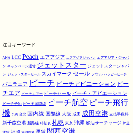
注目キーワード
Peach
エアアジア
LCC
ANA
エアアジア・ジャパ
エアアジアジャパン
ジェットスター
ジェットスタージャパ
ン
キャンペーン運賃
スカイマーク
セール
ン
ソウル
ジェットスターセール
ハッピーピーチ
ピーチ
ピーチアビエーション
ピー
バニラエア
チエア
ピーチ・アビエーション
ピーチセール
ピーチエアー
ピーチ航空
ピーチ飛行
ピーチ国際線
ピーチ予約
機
成田空港
国内線
国際線
大阪
成田
支払手数料
予約
台北
札幌
沖縄
新千歳空港
燃油サーチャージ
東京
新路線
時刻表
片道
関西空港
運賃
福岡
運賃
福岡空港