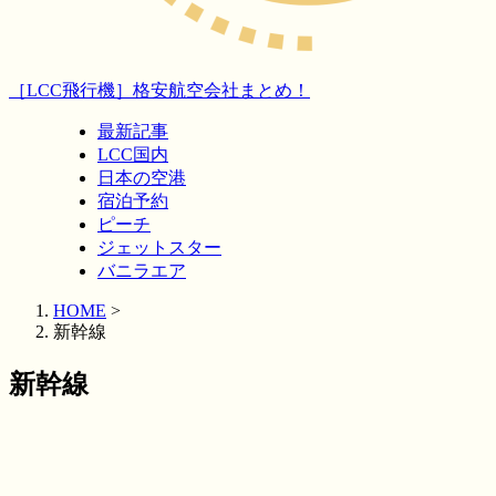
［LCC飛行機］格安航空会社まとめ！
最新記事
LCC国内
日本の空港
宿泊予約
ピーチ
ジェットスター
バニラエア
HOME
>
新幹線
新幹線