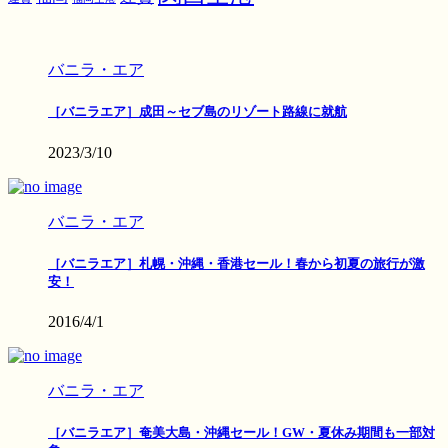
バニラ・エア
［バニラエア］成田～セブ島のリゾート路線に就航
2023/3/10
バニラ・エア
［バニラエア］札幌・沖縄・香港セール！春から初夏の旅行が激
安！
2016/4/1
バニラ・エア
［バニラエア］奄美大島・沖縄セール！GW・夏休み期間も一部対