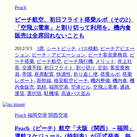
Peach
ピーチ航空、初日フライト搭乗ルポ（その2）
「空飛ぶ電車」と割り切って利用を。機内食
販売は全席回れないことも
2012/3/3
3席
,
シートピッチ
,
バス移動
,
ピーチアビエー
ション
,
ピーチ・アビエーション
,
ピーチ客室乗務員
,
ピ
ーチ搭乗
,
ピーチ航空
,
ピーチ飛行機
,
メリット
,
井上社
長
,
交通手段
,
初日フライト
,
割り切り
,
定刻
,
客室乗務
員
,
帝国
,
座席配置
,
快適性
,
折り返し便
,
搭乗ルポ
,
搭乗
レポート
,
新幹線
,
格安航空ピーチ
,
機内整備
,
機内食
,
機
内食販売
,
気軽
,
福岡空港
,
空港ビル
,
空飛ぶ電車
,
通路
,
運賃
,
選択肢
,
駐機場
,
高速バス並み
Peach
福岡空港
関西空港
Peach（ピーチ）航空「大阪（関西）－福岡」
運航スケジュール（時刻表）が正式発表。毎