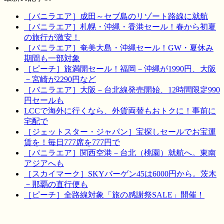
［バニラエア］成田～セブ島のリゾート路線に就航
［バニラエア］札幌・沖縄・香港セール！春から初夏
の旅行が激安！
［バニラエア］奄美大島・沖縄セール！GW・夏休み
期間も一部対象
［ピーチ］旅満開セール！福岡－沖縄が1990円、大阪
－宮崎が2290円など
［バニラエア］大阪－台北線発売開始、12時間限定990
円セールも
LCCで海外に行くなら、外貨両替もおトクに！事前に
宅配で
［ジェットスター・ジャパン］宝探しセールでお宝運
賃を！毎日777席を777円で
［バニラエア］関西空港－台北（桃園）就航へ。東南
アジアへも
［スカイマーク］SKYバーゲン45は6000円から。茨木
－那覇の直行便も
［ピーチ］全路線対象「旅の感謝祭SALE」開催！