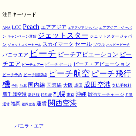
注目キーワード
Peach
エアアジア
LCC
ANA
エアアジア・ジャパ
エアアジアジャパン
ジェットスター
ジェットスタージャパ
ン
キャンペーン運賃
スカイマーク
セール
ン
ソウル
ジェットスターセール
ハッピーピーチ
ピーチ
ピーチアビエーション
ピー
バニラエア
チエア
ピーチ・アビエーション
ピーチセール
ピーチエアー
ピーチ航空
ピーチ飛行
ピーチ国際線
ピーチ予約
機
成田空港
国内線
国際線
大阪
成田
支払手数料
予約
台北
札幌
沖縄
新千歳空港
燃油サーチャージ
東京
新路線
時刻表
片道
関西空港
運賃
福岡
運賃
福岡空港
バニラ・エア