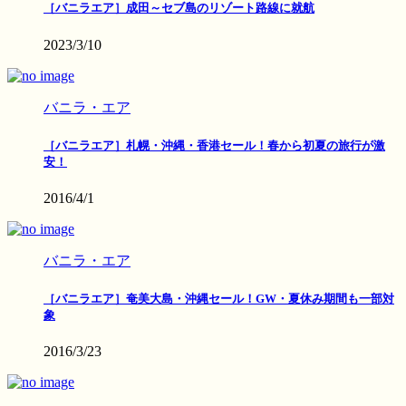
［バニラエア］成田～セブ島のリゾート路線に就航
2023/3/10
バニラ・エア
［バニラエア］札幌・沖縄・香港セール！春から初夏の旅行が激
安！
2016/4/1
バニラ・エア
［バニラエア］奄美大島・沖縄セール！GW・夏休み期間も一部対
象
2016/3/23