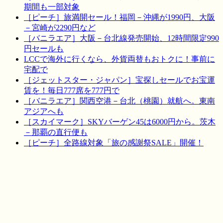
期間も一部対象
［ピーチ］旅満開セール！福岡－沖縄が1990円、大阪
－宮崎が2290円など
［バニラエア］大阪－台北線発売開始、12時間限定990
円セールも
LCCで海外に行くなら、外貨両替もおトクに！事前に
宅配で
［ジェットスター・ジャパン］宝探しセールでお宝運
賃を！毎日777席を777円で
［バニラエア］関西空港－台北（桃園）就航へ。東南
アジアへも
［スカイマーク］SKYバーゲン45は6000円から。茨木
－那覇の直行便も
［ピーチ］全路線対象「旅の感謝祭SALE」開催！