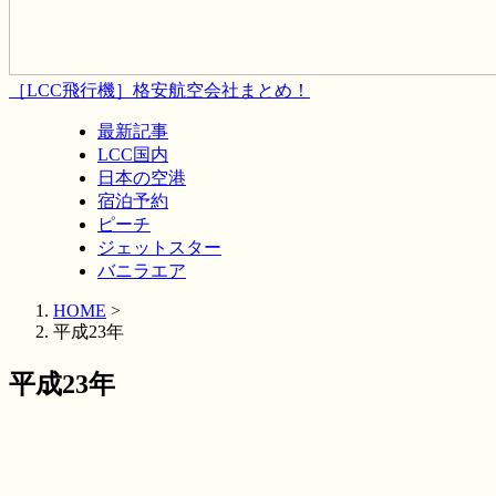
［LCC飛行機］格安航空会社まとめ！
最新記事
LCC国内
日本の空港
宿泊予約
ピーチ
ジェットスター
バニラエア
HOME
>
平成23年
平成23年