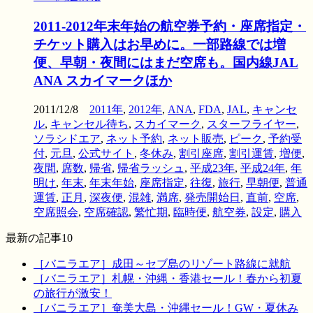
2011-2012年末年始の航空券予約・座席指定・
チケット購入はお早めに。一部路線では増
便、早朝・夜間にはまだ空席も。国内線JAL
ANA スカイマークほか
2011/12/8
2011年
,
2012年
,
ANA
,
FDA
,
JAL
,
キャンセ
ル
,
キャンセル待ち
,
スカイマーク
,
スターフライヤー
,
ソラシドエア
,
ネット予約
,
ネット販売
,
ピーク
,
予約受
付
,
元旦
,
公式サイト
,
冬休み
,
割引座席
,
割引運賃
,
増便
,
夜間
,
席数
,
帰省
,
帰省ラッシュ
,
平成23年
,
平成24年
,
年
明け
,
年末
,
年末年始
,
座席指定
,
往復
,
旅行
,
早朝便
,
普通
運賃
,
正月
,
深夜便
,
混雑
,
満席
,
発売開始日
,
直前
,
空席
,
空席照会
,
空席確認
,
繁忙期
,
臨時便
,
航空券
,
設定
,
購入
最新の記事10
［バニラエア］成田～セブ島のリゾート路線に就航
［バニラエア］札幌・沖縄・香港セール！春から初夏
の旅行が激安！
［バニラエア］奄美大島・沖縄セール！GW・夏休み