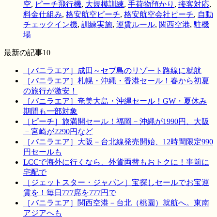
空
,
ピーチ飛行機
,
大規模訓練
,
手荷物預かり
,
接客対応
,
料金仕組み
,
格安航空ピーチ
,
格安航空会社ピーチ
,
自動
チェックイン機
,
訓練実施
,
運賃ルール
,
関西空港
,
駐機
場
最新の記事10
［バニラエア］成田～セブ島のリゾート路線に就航
［バニラエア］札幌・沖縄・香港セール！春から初夏
の旅行が激安！
［バニラエア］奄美大島・沖縄セール！GW・夏休み
期間も一部対象
［ピーチ］旅満開セール！福岡－沖縄が1990円、大阪
－宮崎が2290円など
［バニラエア］大阪－台北線発売開始、12時間限定990
円セールも
LCCで海外に行くなら、外貨両替もおトクに！事前に
宅配で
［ジェットスター・ジャパン］宝探しセールでお宝運
賃を！毎日777席を777円で
［バニラエア］関西空港－台北（桃園）就航へ。東南
アジアへも