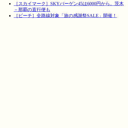
［スカイマーク］SKYバーゲン45は6000円から。茨木
－那覇の直行便も
［ピーチ］全路線対象「旅の感謝祭SALE」開催！