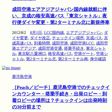
成田空港エアアジアジャパン国内線就航に伴
い、京成の格安高速バス「東京シャトル」夜
行便ダイヤ変更・第2ターミナル北に新規停車
2012/8/2
8月1日
,
LCC国内線
,
エアアジアジャパン
,
ダ
イヤ変更
,
ダイヤ改正
,
チェックイン場所
,
京成バス
,
京
成高速バス
,
到着時間
,
成田空港
,
成田空港LCC
,
成田空
港エアアジア
,
成田空港交通
,
搭乗手続き
,
東京シャト
ル
,
東京駅八重洲口
,
格安高速バス
,
空港ゲート
,
空港シ
ャトル
,
第2ターミナル北
,
第2ターミナル南
,
身分確認
鹿児島空港
［Peach／ピーチ］鹿児島空港でのチェックイ
ンカウンター・搭乗手続き・出発ロビー・到
着ロビーの場所は？チェックインは出発時刻
の30分前まで