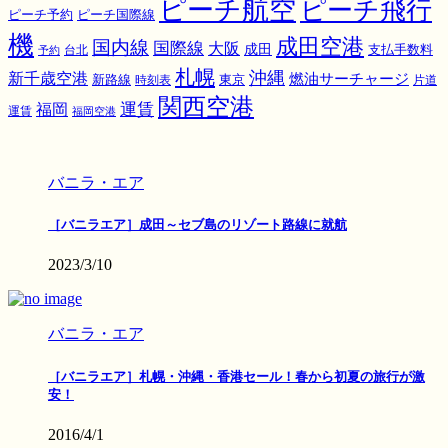
ピーチ航空
ピーチ飛行
ピーチ国際線
ピーチ予約
機
成田空港
国内線
国際線
大阪
成田
支払手数料
予約
台北
札幌
沖縄
新千歳空港
燃油サーチャージ
東京
新路線
時刻表
片道
関西空港
運賃
福岡
運賃
福岡空港
バニラ・エア
［バニラエア］成田～セブ島のリゾート路線に就航
2023/3/10
バニラ・エア
［バニラエア］札幌・沖縄・香港セール！春から初夏の旅行が激
安！
2016/4/1