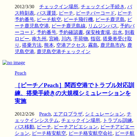
2012/3/30
チェックイン場所
,
チェックイン手続き
,
バ
ス時刻表
,
バス運賃
,
ピーチ
,
ピーチバーコード
,
ピーチ
予約番号
,
ピーチ航空
,
ピーチ飛行機
,
ピーチ鹿児島
,
ピ
ーチ鹿児島空港
,
ピーチ鹿児島線
,
リムジンバス
,
予約バ
ーコード
,
予約番号
,
予約確認書
,
保安検査場
,
出水
,
到着
ロビー
,
南九州
,
宮崎
,
川内
,
手荷物
,
指宿
,
搭乗券受け取
り
,
搭乗方法
,
熊本
,
空港アクセス
,
霧島
,
鹿児島市内
,
鹿
児島空港
,
鹿児島空港チェックイン
Peach
［ピーチ／Peach］関西空港でトラブル対応訓
練、搭乗手続きの大規模シミュレーションを
実施
2012/2/26
Peach
,
エアロプラザ
,
シミュレーション
,
チ
ェックインシステム
,
チェックイン場所
,
トラブル訓練
,
バス移動
,
ピーチ
,
ピーチアビエション
,
ピーチアビエー
ション
,
ピーチ格安航空
,
ピーチ格安航空会社
,
ピーチ航