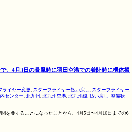
話で。4月3日の暴風時に羽田空港での着陸時に機体損
フライヤー変更
,
スターフライヤー払い戻し
,
スターフライヤー
内センター
,
北九州
,
北九州空港
,
北九州線
,
払い戻し
,
整備状
間を要することになったことから、4月5日〜4月10日までの6