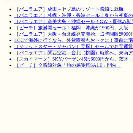
［バニラエア］成田～セブ島のリゾート路線に就航
［バニラエア］札幌・沖縄・香港セール！春から初夏の
［バニラエア］奄美大島・沖縄セール！GW・夏休み期
［ピーチ］旅満開セール！福岡－沖縄が1990円、大阪－宮
［バニラエア］大阪－台北線発売開始、12時間限定990
LCCで海外に行くなら、外貨両替もおトクに！事前に
［ジェットスター・ジャパン］宝探しセールでお宝運賃を！
［バニラエア］関西空港－台北（桃園）就航へ。東南ア
［スカイマーク］SKYバーゲン45は6000円から。茨木
［ピーチ］全路線対象「旅の感謝祭SALE」開催！