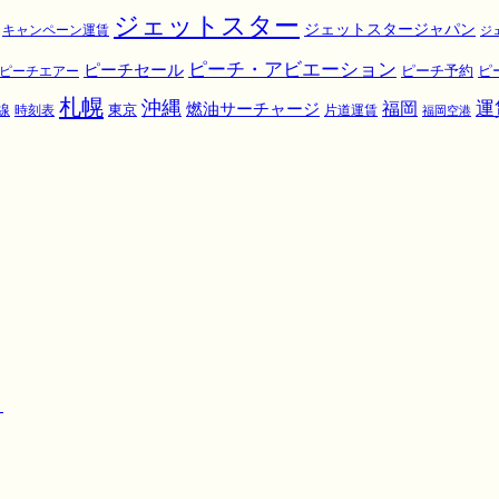
ジェットスター
ジェットスタージャパン
キャンペーン運賃
ジ
ピーチ・アビエーション
ピーチセール
ピ
ピーチエアー
ピーチ予約
札幌
沖縄
運
福岡
燃油サーチャージ
東京
線
時刻表
片道運賃
福岡空港
！