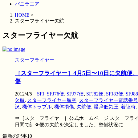
バニラエア
HOME
>
スターフライヤー欠航
スターフライヤー欠航
スターフライヤー
［スターフライヤー］4月5日〜10日に欠航便
傷
2012/4/5
SFJ
,
SFJ76便
,
SFJ77便
,
SFJ82便
,
SFJ83便
,
SFJ8
欠航
,
スターフライヤー航空
,
スターフライヤー電話番号
況
,
機体トラブル
,
機体損傷
,
欠航便
,
爆弾低気圧
,
着陸時
,
⇒［スターフライヤー］公式ホームページ スターフライヤ
日間で計36便の欠航を決定しました。整備状況に ...
最新の記事10