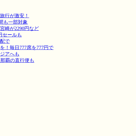
旅行が激安！
間も一部対象
崎が2290円など
円セールも
宅配で
毎日777席を777円で
ジアへも
－那覇の直行便も