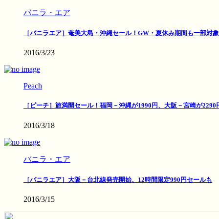
バニラ・エア
［バニラエア］奄美大島・沖縄セール！GW・夏休み期間も一部対象
2016/3/23
Peach
［ピーチ］旅満開セール！福岡－沖縄が1990円、大阪－宮崎が2290
2016/3/18
バニラ・エア
［バニラエア］大阪－台北線発売開始、12時間限定990円セールも
2016/3/15