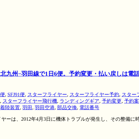
、北九州−羽田線で1日6便。予約変更・払い戻しは電
8便
,
SFJ91便
,
スターフライヤー
,
スターフライヤー予約
,
スター
,
スターフライヤー飛行機
,
ランディングギア
,
予約変更
,
予約案
着陸装置
,
羽田
,
羽田空港
,
部品交換
,
電話番号
ーは、2012年4月3日に機体トラブルが発生し、その整備に時