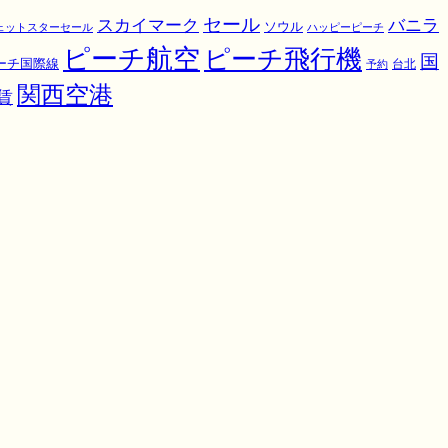
スカイマーク
セール
バニラ
ソウル
ェットスターセール
ハッピーピーチ
ピーチ航空
ピーチ飛行機
国
ーチ国際線
予約
台北
関西空港
賃