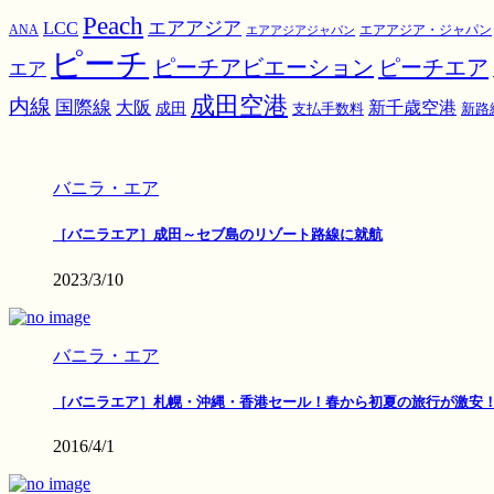
Peach
エアアジア
LCC
ANA
エアアジア・ジャパン
エアアジアジャパン
ピーチ
ピーチアビエーション
ピーチエア
エア
成田空港
内線
国際線
大阪
新千歳空港
成田
支払手数料
新路
バニラ・エア
［バニラエア］成田～セブ島のリゾート路線に就航
2023/3/10
バニラ・エア
［バニラエア］札幌・沖縄・香港セール！春から初夏の旅行が激安
2016/4/1