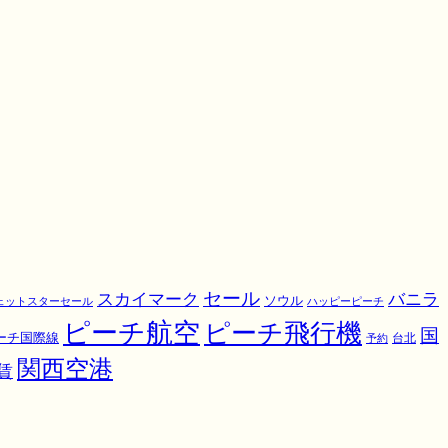
スカイマーク
セール
バニラ
ソウル
ェットスターセール
ハッピーピーチ
ピーチ航空
ピーチ飛行機
国
ーチ国際線
予約
台北
関西空港
賃