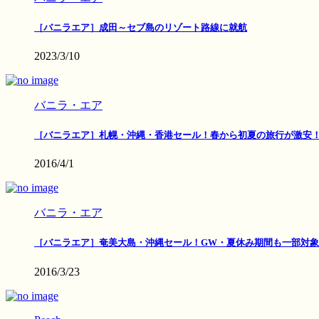
［バニラエア］成田～セブ島のリゾート路線に就航
2023/3/10
バニラ・エア
［バニラエア］札幌・沖縄・香港セール！春から初夏の旅行が激安
2016/4/1
バニラ・エア
［バニラエア］奄美大島・沖縄セール！GW・夏休み期間も一部対象
2016/3/23