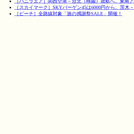
［バニラエア］関西空港－台北（桃園）就航へ。東南ア
［スカイマーク］SKYバーゲン45は6000円から。茨木
［ピーチ］全路線対象「旅の感謝祭SALE」開催！