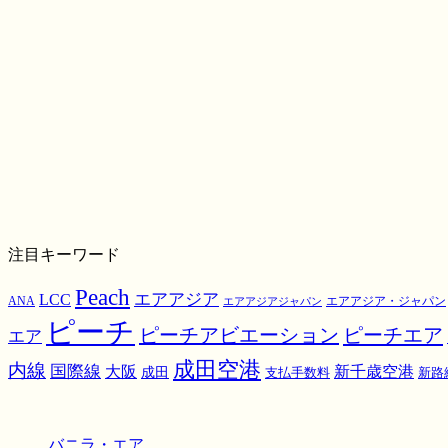
注目キーワード
Peach
エアアジア
LCC
ANA
エアアジア・ジャパン
エアアジアジャパン
ピーチ
ピーチアビエーション
ピーチエア
エア
成田空港
内線
国際線
大阪
新千歳空港
成田
支払手数料
新路
バニラ・エア