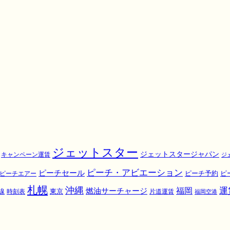
ジェットスター
ジェットスタージャパン
キャンペーン運賃
ジ
ピーチ・アビエーション
ピーチセール
ピ
ピーチエアー
ピーチ予約
札幌
沖縄
運
福岡
燃油サーチャージ
東京
線
時刻表
片道運賃
福岡空港