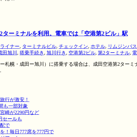
2ターミナルを利用。電車では「空港第2ビル」駅
ライナー
,
ターミナルビル
,
チェックイン
,
ホテル
,
リムジンバス
成田旭川
,
搭乗手続き
,
旭川行き
,
空港第2ビル
,
第2ターミナル
,
電
（成田ー札幌・成田ー旭川）に搭乗する場合は、成田空港第2ター
.
旅行が激安！
間も一部対象
崎が2290円など
円セールも
宅配で
毎日777席を777円で