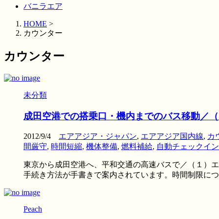
バニラエア
HOME
>
カウンター
カウンター
未分類
成田空港での搭乗口・機内までのバス移動／（
2012/9/4
エアアジア・ジャパン
,
エアアジア国内線
,
カ
間厳守
,
時間短縮
,
機体整備
,
燃料補給
,
自動チェックイン
東京から成田空港へ、平和交通の高速バスで／（１）エ
手続き方法が手書きで案内されています。時間制限について
Peach