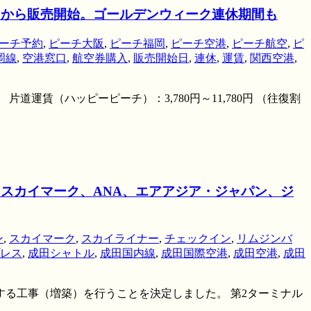
5日から販売開始。ゴールデンウィーク連休期間も
ーチ予約
,
ピーチ大阪
,
ピーチ福岡
,
ピーチ空港
,
ピーチ航空
,
ピ
岡線
,
空港窓口
,
航空券購入
,
販売開始日
,
連休
,
運賃
,
関西空港
,
片道運賃（ハッピーピーチ）：3,780円～11,780円 （往復割
スカイマーク、ANA、エアアジア・ジャパン、ジ
ン
,
スカイマーク
,
スカイライナー
,
チェックイン
,
リムジンバ
レス
,
成田シャトル
,
成田国内線
,
成田国際空港
,
成田空港
,
成田
する工事（増築）を行うことを決定しました。 第2ターミナル