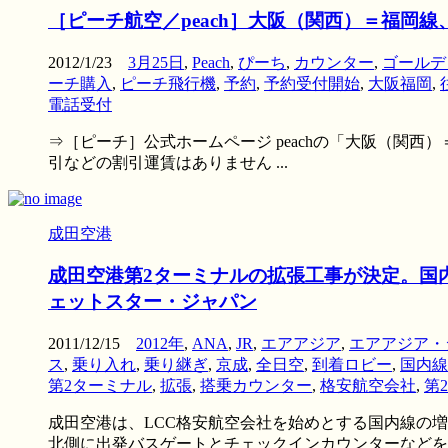
［ピーチ航空／peach］大阪（関西）＝福岡
2012/1/23
3月25日
,
Peach
,
ぴーち
,
カウンター
,
ゴールデ
ーチ購入
,
ピーチ飛行機
,
予約
,
予約受付開始
,
大阪福岡
,
電話受付
⇒［ピーチ］公式ホームページ peachの「大阪（関西）＝
引などの割引運賃はありません ...
成田空港
成田空港第2ターミナルの拡張工事が決定。国
ェットスター・ジャパン
2011/12/15
2012年
,
ANA
,
JR
,
エアアジア
,
エアアジア・
ス
,
乗り入れ
,
乗り継ぎ
,
京成
,
全日空
,
到着ロビー
,
国内線
第2ターミナル
,
拡張
,
搭乗カウンター
,
格安航空会社
,
第
成田空港は、LCC格安航空会社を始めとする国内線の
北側に出発バスゲートとチェックインカウンターなどを、南