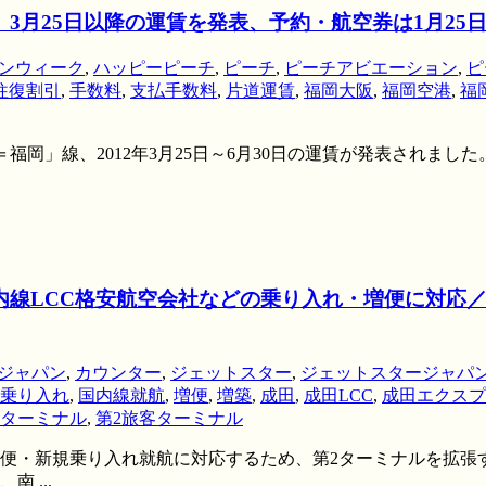
線、3月25日以降の運賃を発表、予約・航空券は1月2
ンウィーク
,
ハッピーピーチ
,
ピーチ
,
ピーチアビエーション
,
ピ
往復割引
,
手数料
,
支払手数料
,
片道運賃
,
福岡大阪
,
福岡空港
,
福
福岡」線、2012年3月25日～6月30日の運賃が発表されました。 
内線LCC格安航空会社などの乗り入れ・増便に対応／
ジャパン
,
カウンター
,
ジェットスター
,
ジェットスタージャパ
乗り入れ
,
国内線就航
,
増便
,
増築
,
成田
,
成田LCC
,
成田エクスプ
2ターミナル
,
第2旅客ターミナル
増便・新規乗り入れ就航に対応するため、第2ターミナルを拡張
 ...