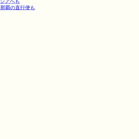
ジアへも
－那覇の直行便も