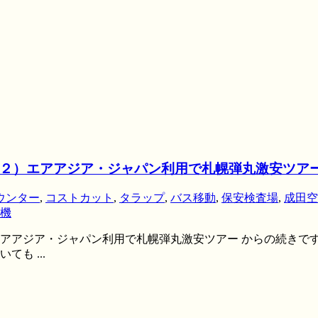
２）エアアジア・ジャパン利用で札幌弾丸激安ツア
ウンター
,
コストカット
,
タラップ
,
バス移動
,
保安検査場
,
成田空
機
アアジア・ジャパン利用で札幌弾丸激安ツアー からの続きです
も ...