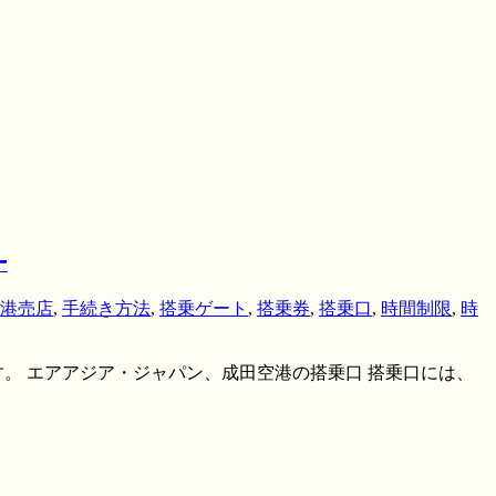
ー
港売店
,
手続き方法
,
搭乗ゲート
,
搭乗券
,
搭乗口
,
時間制限
,
時
。 エアアジア・ジャパン、成田空港の搭乗口 搭乗口には、