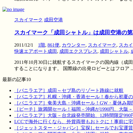
スカイマーク
成田空港
スカイマーク「成田シャトル」は成田空港の第
2011/12/1
1階
,
861便
,
カウンター
,
スカイマーク
,
スカイ
快速エアポート成田
,
成田エクスプレス
,
成田シャトル
,
2011年10月30日に就航するスカイマークの国内線
することになります。 国際線の出発ロビーとはフロア ..
最新の記事10
［バニラエア］成田～セブ島のリゾート路線に就航
［バニラエア］札幌・沖縄・香港セール！春から初夏の
［バニラエア］奄美大島・沖縄セール！GW・夏休み期
［ピーチ］旅満開セール！福岡－沖縄が1990円、大阪－宮
［バニラエア］大阪－台北線発売開始、12時間限定990
LCCで海外に行くなら、外貨両替もおトクに！事前に
［ジェットスター・ジャパン］宝探しセールでお宝運賃を！