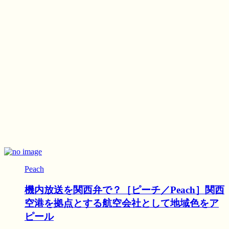
Peach
機内放送を関西弁で？［ピーチ／Peach］関西
空港を拠点とする航空会社として地域色をア
ピール