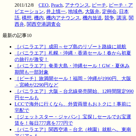
2011/12/8
CEO
,
Peach
,
アナウンス
,
ピーチ
,
ピーチ・ア
ビエーション
,
井上慎一
,
地域色
,
大阪弁
,
定例会
,
日本
語
,
構想
,
機内
,
機内アナウンス
,
機内放送
,
競争
,
講演
,
関
西弁
,
関西空港調査会
最新の記事10
［バニラエア］成田～セブ島のリゾート路線に就航
［バニラエア］札幌・沖縄・香港セール！春から初夏
の旅行が激安！
［バニラエア］奄美大島・沖縄セール！GW・夏休み
期間も一部対象
［ピーチ］旅満開セール！福岡－沖縄が1990円、大阪
－宮崎が2290円など
［バニラエア］大阪－台北線発売開始、12時間限定990
円セールも
LCCで海外に行くなら、外貨両替もおトクに！事前に
宅配で
［ジェットスター・ジャパン］宝探しセールでお宝運
賃を！毎日777席を777円で
［バニラエア］関西空港－台北（桃園）就航へ。東南
アジアへも