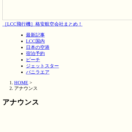
［LCC飛行機］格安航空会社まとめ！
最新記事
LCC国内
日本の空港
宿泊予約
ピーチ
ジェットスター
バニラエア
HOME
>
アナウンス
アナウンス