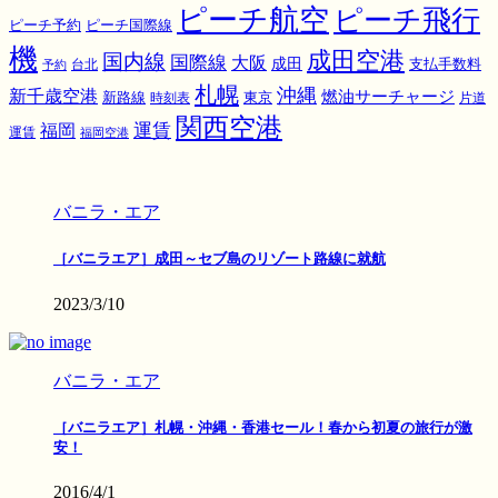
ピーチ航空
ピーチ飛行
ピーチ国際線
ピーチ予約
機
成田空港
国内線
国際線
大阪
成田
支払手数料
予約
台北
札幌
沖縄
新千歳空港
燃油サーチャージ
東京
新路線
時刻表
片道
関西空港
運賃
福岡
運賃
福岡空港
バニラ・エア
［バニラエア］成田～セブ島のリゾート路線に就航
2023/3/10
バニラ・エア
［バニラエア］札幌・沖縄・香港セール！春から初夏の旅行が激
安！
2016/4/1