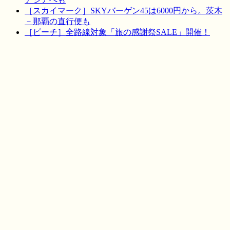
［スカイマーク］SKYバーゲン45は6000円から。茨木
－那覇の直行便も
［ピーチ］全路線対象「旅の感謝祭SALE」開催！